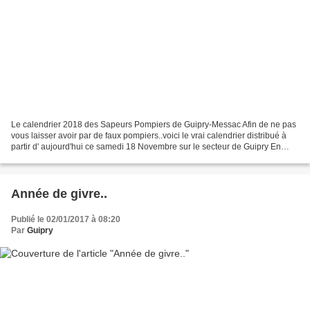
Le calendrier 2018 des Sapeurs Pompiers de Guipry-Messac Afin de ne pas
vous laisser avoir par de faux pompiers..voici le vrai calendrier distribué à
partir d' aujourd'hui ce samedi 18 Novembre sur le secteur de Guipry En
mode diapo; 5 secondes entre...
Année de givre..
Publié le 02/01/2017 à 08:20
Par
Guipry