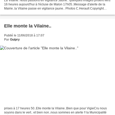
La Vilaine: Nous passons en vigilance Jaune.. quelques images prisent vers
16 heures aujourd'hui à l'écluse de Malon 17h05..Message d'alerte de la
Mairie..la Vilaine passe en vigilance jaune.. Photos C.Herault Copyright
2018 ©
Elle monte la Vilaine..
Publié le 11/06/2018 à 17:07
Par
Guipry
prises à 17 heures 50..Elle monte la Vilaine..Bien que pour VigieCru nous
soyons dans le vert.. et bien non..nous sommes en alerte !! la Municipalité