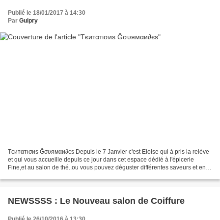
Publié le 18/01/2017 à 14:30
Par
Guipry
Tєитαтισиѕ Ğσυямαи∂єѕ Depuis le 7 Janvier c'est Eloise qui à pris la relève
et qui vous accueille depuis ce jour dans cet espace dédié à l'épicerie
Fine,et au salon de thé..ou vous pouvez déguster différentes saveurs et en
plus y admirer les expositions...
NEWSSSS : Le Nouveau salon de Coiffure
Publié le 26/10/2016 à 13:30