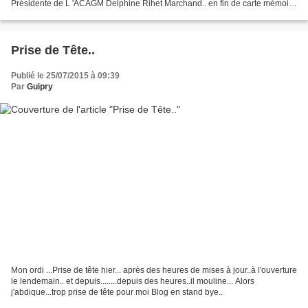
Présidente de L 'ACAGM Delphine Rihet Marchand.. en fin de carte mémoire
Géraldine nous annonçait les élections du...
Prise de Tête..
Publié le 25/07/2015 à 09:39
Par
Guipry
Mon ordi ...Prise de tête hier... après des heures de mises à jour..à l'ouverture
le lendemain.. et depuis........depuis des heures..il mouline... Alors
j'abdique...trop prise de tête pour moi Blog en stand bye..