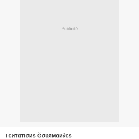
Publicité
Tєитαтισиѕ Ğσυямαи∂єѕ