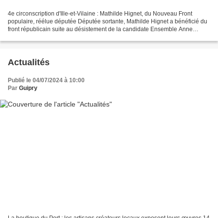
4e circonscription d'Ille-et-Vilaine : Mathilde Hignet, du Nouveau Front
populaire, réélue députée Députée sortante, Mathilde Hignet a bénéficié du
front républicain suite au désistement de la candidate Ensemble Anne
Patault, contre Jacques François du...
Actualités
Publié le 04/07/2024 à 10:00
Par
Guipry