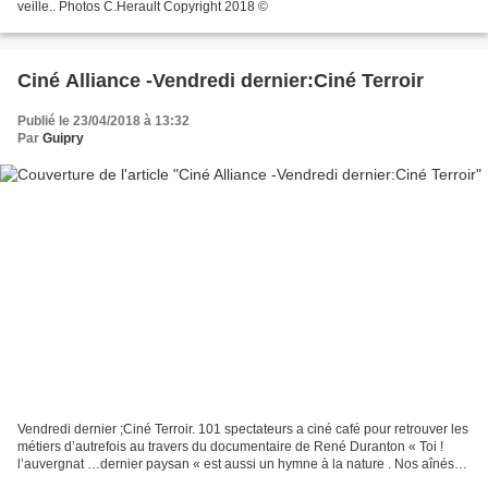
veille.. Photos C.Herault Copyright 2018 ©
Ciné Alliance -Vendredi dernier:Ciné Terroir
Publié le 23/04/2018 à 13:32
Par
Guipry
Vendredi dernier ;Ciné Terroir. 101 spectateurs a ciné café pour retrouver les
métiers d’autrefois au travers du documentaire de René Duranton « Toi !
l’auvergnat …dernier paysan « est aussi un hymne à la nature . Nos aînés
aiment y retrouver leurs souvenirs...