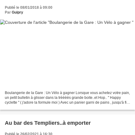
Publié le 08/01/2018 à 09:00
Par
Guipry
Boulangerie de la Gare : Un Vélo à gagner Lorsque vous achetez votre pain,
un petit bulletin à glisser dans la trèèèès grande boite..et Hop.. " Happy
cyclette " ( j'adore la formule moi ) Avec un panier garni de pains , jusqu'à fin
Janvier ( où presque...
Au bar des Templiers..à emporter
Publié le 26/02/2021 à 16:30