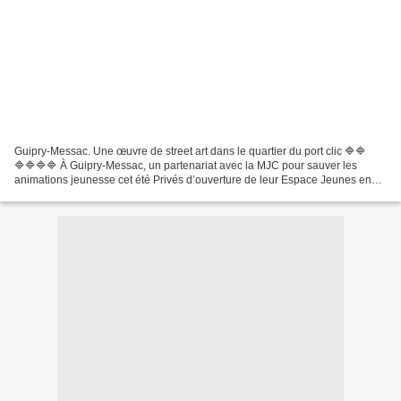
Guipry-Messac. Une œuvre de street art dans le quartier du port clic 🔷🔷
🔷🔷🔷🔷 À Guipry-Messac, un partenariat avec la MJC pour sauver les
animations jeunesse cet été Privés d’ouverture de leur Espace Jeunes en
raison d’un imprévu organisationnel, les adolescents...