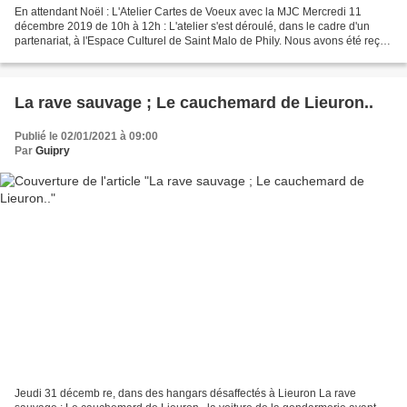
En attendant Noël : L'Atelier Cartes de Voeux avec la MJC Mercredi 11
décembre 2019 de 10h à 12h : L'atelier s'est déroulé, dans le cadre d'un
partenariat, à l'Espace Culturel de Saint Malo de Phily. Nous avons été reçu
par Françoise, bénévole. Un grand...
La rave sauvage ; Le cauchemard de Lieuron..
Publié le 02/01/2021 à 09:00
Par
Guipry
Jeudi 31 décemb re, dans des hangars désaffectés à Lieuron La rave