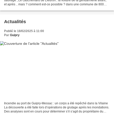
sauvage ; Le cauchemard de Lieuron.. la voiture de la gendarmerie avant..
et après .. mais ? comment est-ce possible ? dans une commune de 800
Habitants ! ? La Bretagne ça vous gagne Hummmm...
Actualités
Publié le 18/02/2025 à 11:00
Par
Guipry
Incendie au port de Guipry-Messac : un corps a été repêché dans la Vilaine
La découverte a été faite lors d’opérations de grutage après les inondations.
Des analyses sont en cours pour déterminer s’il s’agit du propriétaire du