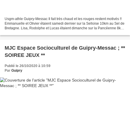
Usgm-athle Guipry-Messac Il fait très chaud et les rouges restent motivés !!
Emmanuelle et Olivier étaient samedi dernier sur la Selloise 10km au Sel de
Bretagne. Lisa, Rodolphe et Lucas étaient dimanche sur la Pancéenne 8km
à Pancé - William était sur...
MJC Espace Socioculturel de Guipry-Messac ; **
SOIREE JEUX **
Publié le 26/10/2020 à 10:59
Par
Guipry