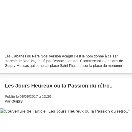
Les Cabanes du Père Noël version Acagm c'est le nom donné à ce 1er
marché de Noël organisé par l'Association des Commerçants - artisans de
Guipry-Messac qui se tenait place Saint Pierre et sur la place du monument
aux morts en mutualisant les énergies..cette...
Les Jours Heureux ou la Passion du rétro..
Publié le 06/06/2017 à 13:30
Par
Guipry