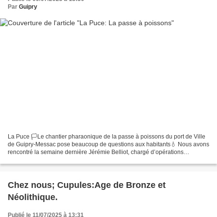
Par
Guipry
La Puce 🏳️Le chantier pharaonique de la passe à poissons du port de Ville
de Guipry-Messac pose beaucoup de questions aux habitants💧 Nous avons
rencontré la semaine dernière Jérémie Belliot, chargé d’opérations
continuité écologique à la Région Bretagne....
Chez nous; Cupules:Age de Bronze et
Néolithique.
Publié le 11/07/2025 à 13:31