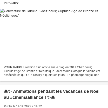
Par
Guipry
POUR RAPPEL rédition d'un article sur le blog en 2011 Chez nous;
Cupules:Age de Bronze et Néolithique.. accessibles lorsque la Vilaine est
asséchée ce qui fut le cas il y a quelques jours.. En géomorphologie, une
cupule est une forme en creux que l'on...
🎄✨ Animations pendant les vacances de Noël
au #cinemaalliance ! ✨🎄
Publié le 19/12/2025 à 19:32