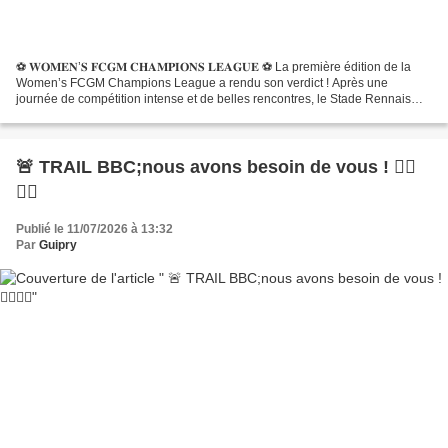
⚽️ 𝐖𝐎𝐌𝐄𝐍’𝐒 𝐅𝐂𝐆𝐌 𝐂𝐇𝐀𝐌𝐏𝐈𝐎𝐍𝐒 𝐋𝐄𝐀𝐆𝐔𝐄 ⚽️ La première édition de la
Women’s FCGM Champions League a rendu son verdict ! Après une
journée de compétition intense et de belles rencontres, le Stade Rennais
termine en tête et remporte le trophée devant Angers SCO...
🚨 TRAIL BBC;nous avons besoin de vous ! 🏃‍♀️
🏃‍♂️
Publié le 11/07/2026 à 13:32
Par
Guipry