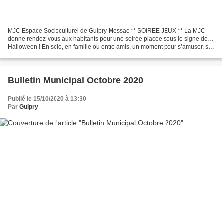
MJC Espace Socioculturel de Guipry-Messac ** SOIREE JEUX ** La MJC
donne rendez-vous aux habitants pour une soirée placée sous le signe de…
Halloween ! En solo, en famille ou entre amis, un moment pour s’amuser, se
faire (un peu) peur autour de jeux animés...
Bulletin Municipal Octobre 2020
Publié le 15/10/2020 à 13:30
Par
Guipry