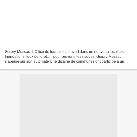
Guipry-Messac. L’Office de tourisme a ouvert dans un nouveau local clic
Inondations, feux de forêt… : pour prévenir les risques, Guipry-Messac
s’appuie sur son automate Une dizaine de communes ont participé à un
temps de sensibilisation à la gestion des...