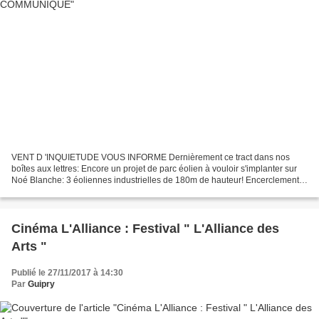
VENT D 'INQUIETUDE VOUS INFORME Dernièrement ce tract dans nos
boîtes aux lettres: Encore un projet de parc éolien à vouloir s'implanter sur
Noé Blanche: 3 éoliennes industrielles de 180m de hauteur! Encerclement,
mitage du paysage, nuisances, et trouble...
Cinéma L'Alliance : Festival " L'Alliance des
Arts "
Publié le 27/11/2017 à 14:30
Par
Guipry