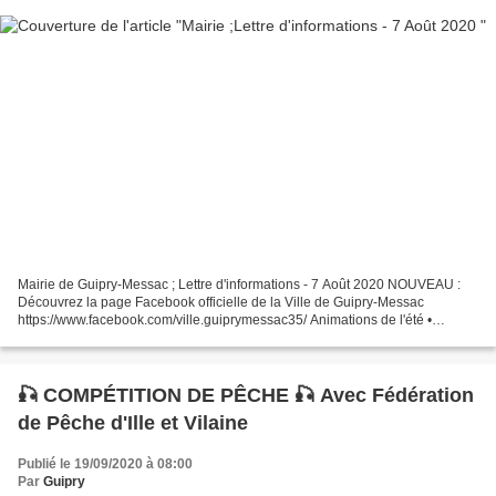
Mairie de Guipry-Messac ; Lettre d'informations - 7 Août 2020 NOUVEAU :
Découvrez la page Facebook officielle de la Ville de Guipry-Messac
https://www.facebook.com/ville.guiprymessac35/ Animations de l'été •
Festival Un soir sur l’Ile Mardi 11 août •...
🎣 COMPÉTITION DE PÊCHE 🎣 Avec Fédération
de Pêche d'Ille et Vilaine
Publié le 19/09/2020 à 08:00
Par
Guipry