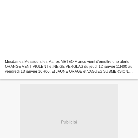
Mesdames Messieurs les Maires METEO France vient d'émettre une alerte
ORANGE VENT VIOLENT et NEIGE VERGLAS du jeudi 12 janvier 11H00 au
vendredi 13 janvier 10H00. Et JAUNE ORAGE et VAGUES SUBMERSION.
Type d'événement : Vent et Neige-Verglas. Début d'évènement...
Publicité