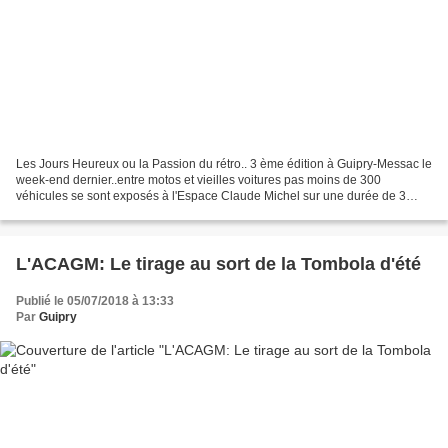
Les Jours Heureux ou la Passion du rétro.. 3 ème édition à Guipry-Messac le
week-end dernier..entre motos et vieilles voitures pas moins de 300
véhicules se sont exposés à l'Espace Claude Michel sur une durée de 3
jours Pontiac, Simca, Cadillac, Buick,...
L'ACAGM: Le tirage au sort de la Tombola d'été
Publié le 05/07/2018 à 13:33
Par
Guipry