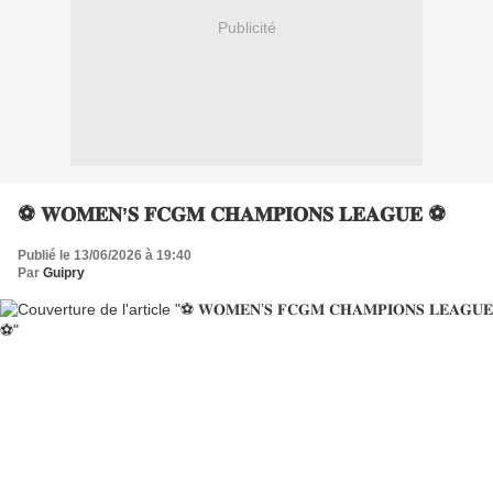
Publicité
⚽️ 𝐖𝐎𝐌𝐄𝐍’𝐒 𝐅𝐂𝐆𝐌 𝐂𝐇𝐀𝐌𝐏𝐈𝐎𝐍𝐒 𝐋𝐄𝐀𝐆𝐔𝐄 ⚽️
Publié le 13/06/2026 à 19:40
Par
Guipry