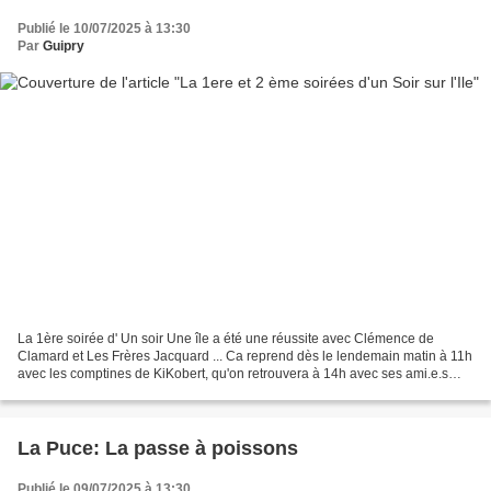
Publié le 10/07/2025 à 13:30
Par
Guipry
La 1ère soirée d' Un soir Une île a été une réussite avec Clémence de
Clamard et Les Frères Jacquard ... Ca reprend dès le lendemain matin à 11h
avec les comptines de KiKobert, qu'on retrouvera à 14h avec ses ami.e.s
dans "Les pirates attaquent". Puis...
La Puce: La passe à poissons
Publié le 09/07/2025 à 13:30