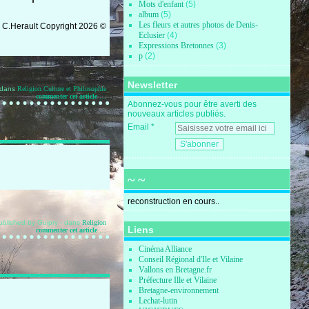
Mots d'enfant
(5)
album
(5)
Les fleurs et autres photos de Denis-
 C.Herault
Copyright
2026 ©
Eclusier
(4)
Expressions Bretonnes
(3)
p
(2)
Newsletter
dans
Religion
Culture et Philosophie
commenter cet article
…
Abonnez-vous pour être averti des
nouveaux articles publiés.
Email
~ ~
reconstruction en cours..
ublished by Guipry
-
dans
Religion
Liens
commenter cet article
…
Cinéma Alliance
Conseil Régional d'Ile et Vilaine
Vallons en Bretagne.fr
Préfecture Ille et Vilaine
Bretagne-environnement
Lechat-lutin