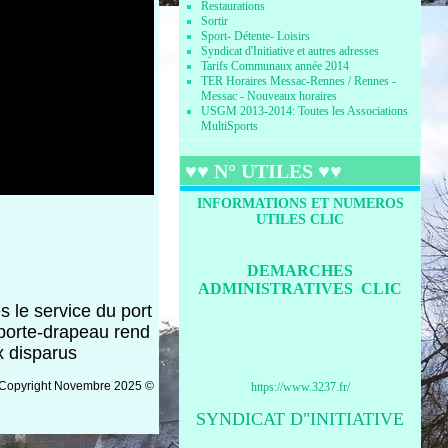
Restaurations
Sortir
Sport- Détente- Loisirs
Syndicat d'Initiative et autres adresses
Tarifs Communaux année 2014
TER Horaires Messac-Rennes / Rennes -
Messac - Nouveaux horaires
USGM 2013-2014: Toutes les Associations
MultiSports
♥♥ N° UTILES ♥♥
INFORMATIONS ET NUMEROS
UTILES CLIC
DEMARCHES
ADMINISTRATIVES CLIC
s le service du port
 porte-drapeau rend
x disparus
 Copyright Novembre 2025 ©
https://www.3237.fr/
SYNDICAT D"INITIATIVE