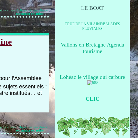
LE BOAT
ipry
-
dans
Religion
vie quotidienne
commenter cet article
…
TOUE DE LA VILAINE/BALADES
FLUVIALES
aine
Vallons en Bretagne Agenda
tourisme
Lohéac le village qui carbure
pour l’Assemblée
 sujets essentiels :
stre institués… et
CLIC
ipry
-
dans
Religion
vie quotidienne
commenter cet article
…