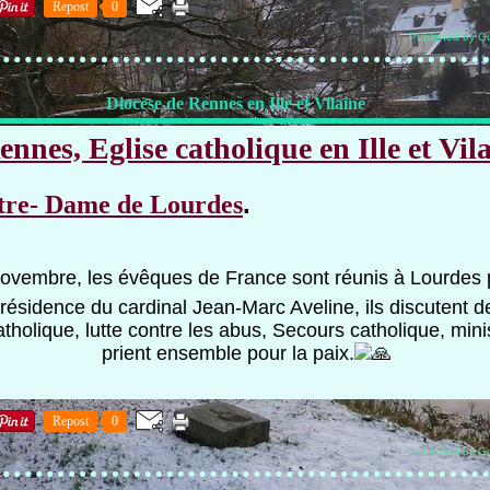
Repost
0
Published by Gu
Diocèse de Rennes en Ille et Vilaine
nnes, Eglise catholique en Ille et Vil
.
tre- Dame de Lourdes
ovembre, les évêques de France sont réunis à Lourdes 
résidence du cardinal Jean-Marc Aveline, ils discutent de
holique, lutte contre les abus, Secours catholique, mini
prient ensemble pour la paix.
Repost
0
Published by Gu