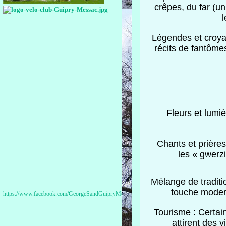
crêpes, du far (un
l
Légendes et croya
récits de fantôme
Fleurs et lumiè
Chants et prière
les « gwerz
Mélange de traditi
touche modern
https://www.facebook.com/GeorgeSandGuipryMessac
Tourisme : Certai
attirent des v