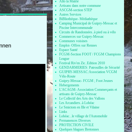
Allo la Mairie
Artisans dans notre commune
ASCGM-section STEP
Autres Services
BiBliothéque- Médiathèque
Camping Municipal de Guipry-Messac et
Piscine Intercommunale
Circuits de Randonnées..à pied ou à vélo
Commerces sur Guipry-Messac
Communes voisines
ennen
Emploi- Offres sur Rennes
Espace Santé
FCGM-Section FOOT / FCGM Champions
League
Festival Riv'en Zic..Edition 2010
GENDARMERIES: Patrouilles de Sécurité
GUIPRY-MESSAC:Association VCGM
Vélo-Route
Guipry-Messac- FCGM ; Foot Jeunes
Hebergements
L'ACAGM- Association Commerçants et
artisans de Guipry-Messac
Le Collectif des Arts des Vallons
Les Arcandiers..à Lohéac
Le Smictom en Ille et Vilaine
Links
Lohéac...le village de l'Automobile
Permanences Diverses
PROTECTION CIVILE
Quelques blagues Bretonnes