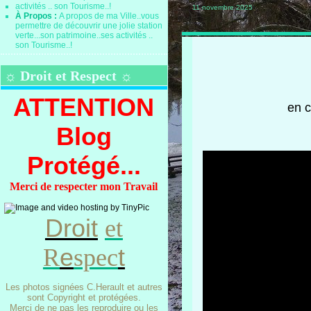
11 novembre 2025
À Propos :
A propos de ma Ville..vous
permettre de découvrir une jolie station
verte...son patrimoine..ses activités ..
son Tourisme..!
☼ Droit et Respect ☼
ATTENTION
en c
Blog
Protégé...
Merci de respecter mon Travail
Droit
et
e
t
R
spec
Les photos signées C.Herault et autres
sont Copyright et protégées.
Merci de ne pas les reproduire ou les