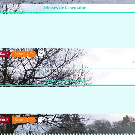
Messes de la semaine
Repost
0
P
Messes ce week-end
Repost
0
P