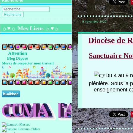
Recherche
9 novembre 2025
☼♥☼ Mes Liens ☼♥☼
Diocèse de Re
Attention
Sanctuaire No
Blog Déposé
Merci de respecter mon travail
Du 4 au 9 n
plénière. Sous la p
enseignement cat