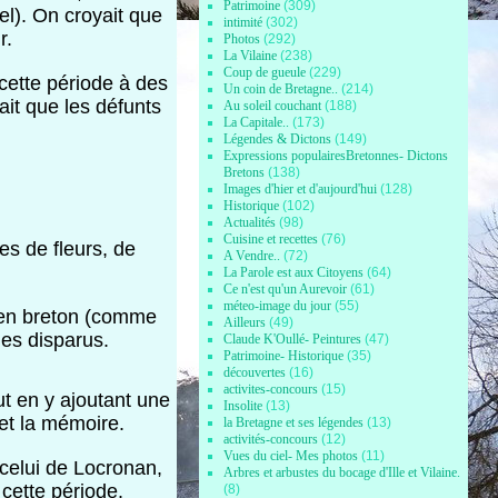
Patrimoine
(309)
el). On croyait que
intimité
(302)
r.
Photos
(292)
La Vilaine
(238)
Coup de gueule
(229)
cette période à des
Un coin de Bretagne..
(214)
ait que les défunts
Au soleil couchant
(188)
La Capitale..
(173)
Légendes & Dictons
(149)
Expressions populairesBretonnes- Dictons
Bretons
(138)
Images d'hier et d'aujourd'hui
(128)
Historique
(102)
Actualités
(98)
Cuisine et recettes
(76)
es de fleurs, de
A Vendre..
(72)
La Parole est aux Citoyens
(64)
Ce n'est qu'un Aurevoir
(61)
méteo-image du jour
(55)
s en breton (comme
Ailleurs
(49)
es disparus.
Claude K'Oullé- Peintures
(47)
Patrimoine- Historique
(35)
découvertes
(16)
activites-concours
(15)
t en y ajoutant une
Insolite
(13)
et la mémoire.
la Bretagne et ses légendes
(13)
activités-concours
(12)
Vues du ciel- Mes photos
(11)
celui de Locronan,
Arbres et arbustes du bocage d'Ille et Vilaine.
 cette période.
(8)