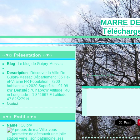
MARRE DE
Télécharge
Me contacter
Allo la Ma
☼♥☼ Présentation ☼♥☼
Blog
: Le blog de Guipry-Messac
Description
: Découvrir la Ville De
15 novembre 2025
Guipry-Messac Département : 35 Ille-
et-Vilaine FR Population : 7200
habitants en 2020 Superficie : 91.99
km² Densité : 76 hab/km² Altitude : 40
m Longitude : -1.841667 E Latitude :
47.825279 N
Contact
☼♥☼ Profil ☼♥☼
Name :
Guipry