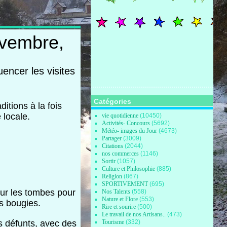
ovembre,
ncer les visites
Catégories
itions à la fois
 locale.
vie quotidienne
(10450)
Activités- Concours
(5692)
Météo- images du Jour
(4673)
Partager
(3009)
Citations
(2044)
nos commerces
(1146)
Sortir
(1057)
Culture et Philosophie
(885)
Religion
(867)
SPORTIVEMENT
(695)
sur les tombes pour
Nos Talents
(558)
Nature et Flore
(553)
es bougies.
Rire et sourire
(500)
Le travail de nos Artisans..
(473)
Tourisme
(332)
s défunts, avec des