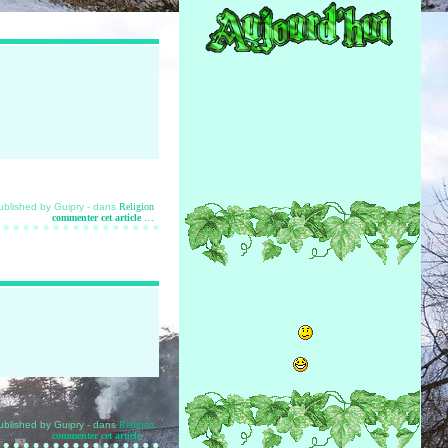
ublished by Guipry
-
dans
Religion
commenter cet article
…
ublished by Guipry
-
dans
Religion
commenter cet article
…