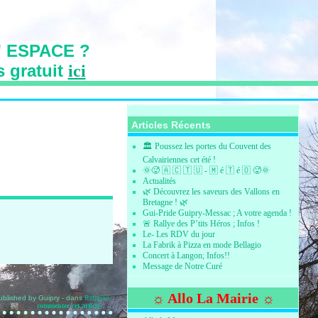
 ESPACE ?
s gratuit
ici
s des Vallons
Articles Récents
🏛️ Poussez les portes du Couvent des
Calvairiennes cet été !
🌞🥵 🇦 🇨 🇹 🇺 - 🇲 é 🇹 é 🇴 🥵🌞
Actualités
🌿 Découvrez les saveurs des Vallons en
Bretagne ! 🌿
Gui-Pride Guipry-Messac ; A votre agenda !
🚨 Rallye des P’tits Héros ; Infos !
Le- Les RDV du jour
La Fabrik à Pizza en mode Bellagio
Concert à Langon; Infos!!
Message de Notre Curé
☼ Allo La Mairie ☼
ublished by Guipry
-
dans
Religion
commenter cet article
…