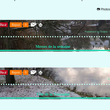
📷
Photos
Repost
0
Published by Guipry
-
Messes de la semaine
Repost
0
P
Fête de la Toussaint