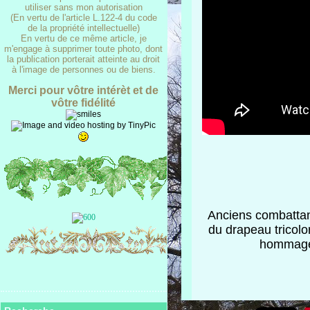
utiliser sans mon autorisation
(En vertu de l'article L.122-4 du code
de la propriété intellectuelle)
En vertu de ce même article, je
m'engage à supprimer toute photo, dont
la publication porterait atteinte au droit
à l'image de personnes ou de biens.
Merci pour vôtre intérèt et de
vôtre fidélité
Anciens combattant
du drapeau tricol
hommage,