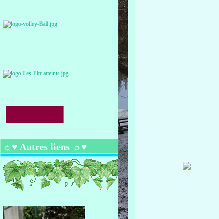
☼♥ Autres liens ☼♥