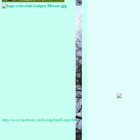
https://www.facebook.com/GeorgeSandGuipryMessac