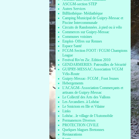
ASCGM-section STEP
Autres Services
BiBliothéque- Médiathèque
Camping Municipal de Guipry-Messac et
Piscine Intercommunale
Circuits de Randonnées..à pied ou à vélo
Commerces sur Guipry-Messac
Communes voisines
Emploi- Offres sur Rennes
Espace Santé
FCGM-Section FOOT / FCGM Champions
League
Festival Riv'en Zic..Edition 2010
GENDARMERIES: Patrouilles de Sécurité
GUIPRY-MESSAC:Association VCGM
Vélo-Route
Guipry-Messac- FCGM ; Foot Jeunes
Hebergements
L'ACAGM- Association Commerçants et
artisans de Guipry-Messac
Le Collectif des Arts des Vallons
Les Arcandiers..à Lohéac
Le Smictom en Ille et Vilaine
Links
Lohéac...le village de l'Automobile
Permanences Diverses
PROTECTION CIVILE
Quelques blagues Bretonnes
Restaurations