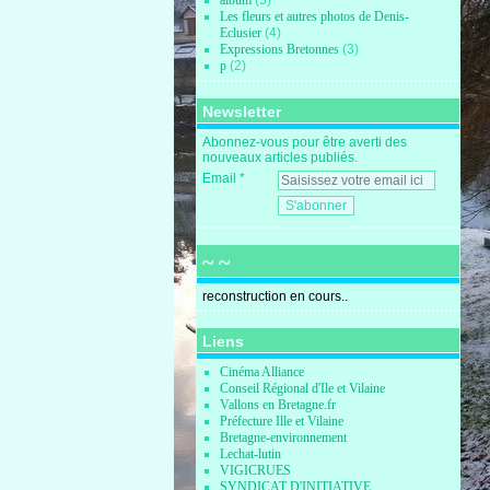
album
(5)
Les fleurs et autres photos de Denis-
Eclusier
(4)
Expressions Bretonnes
(3)
p
(2)
Newsletter
Abonnez-vous pour être averti des
nouveaux articles publiés.
Email
~ ~
reconstruction en cours..
Liens
Cinéma Alliance
Conseil Régional d'Ile et Vilaine
Vallons en Bretagne.fr
Préfecture Ille et Vilaine
Bretagne-environnement
Lechat-lutin
VIGICRUES
SYNDICAT D'INITIATIVE