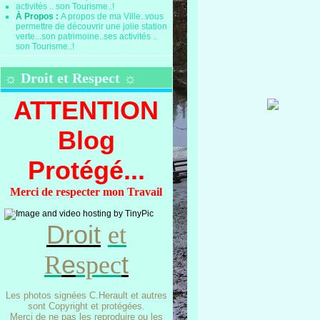
À Propos :
A propos de ma Ville..vous
permettre de découvrir une jolie station
verte...son patrimoine..ses activités ..
son Tourisme..!
☼ Droit et Respect ☼
ATTENTION
Blog
Protégé...
Merci de respecter mon Travail
Droit
et
e
t
R
spec
Les photos signées C.Herault et autres
sont Copyright et protégées.
Merci de ne pas les reproduire ou les