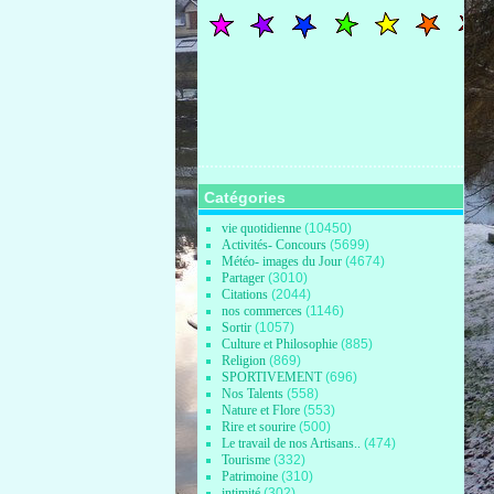
Catégories
vie quotidienne
(10450)
Activités- Concours
(5699)
Météo- images du Jour
(4674)
Partager
(3010)
Citations
(2044)
nos commerces
(1146)
Sortir
(1057)
Culture et Philosophie
(885)
Religion
(869)
SPORTIVEMENT
(696)
Nos Talents
(558)
Nature et Flore
(553)
Rire et sourire
(500)
Le travail de nos Artisans..
(474)
Tourisme
(332)
Patrimoine
(310)
intimité
(302)