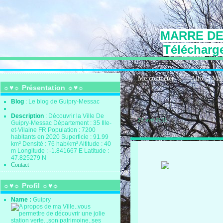
MARRE DE
Télécharge
Me contacter
Allo la Ma
☼♥☼ Présentation ☼♥☼
Blog
: Le blog de Guipry-Messac
Description
: Découvrir la Ville De
27 avril 2011
Guipry-Messac Département : 35 Ille-
et-Vilaine FR Population : 7200
habitants en 2020 Superficie : 91.99
km² Densité : 76 hab/km² Altitude : 40
m Longitude : -1.841667 E Latitude :
47.825279 N
Contact
☼♥☼ Profil ☼♥☼
Name :
Guipry