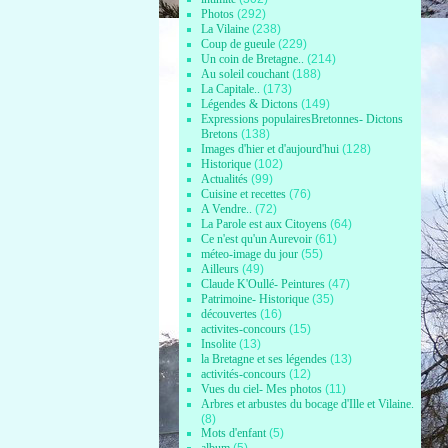
Photos
(292)
La Vilaine
(238)
Coup de gueule
(229)
Un coin de Bretagne..
(214)
Au soleil couchant
(188)
La Capitale..
(173)
Légendes & Dictons
(149)
Expressions populairesBretonnes- Dictons
Bretons
(138)
Images d'hier et d'aujourd'hui
(128)
Historique
(102)
Actualités
(99)
Cuisine et recettes
(76)
A Vendre..
(72)
La Parole est aux Citoyens
(64)
Ce n'est qu'un Aurevoir
(61)
méteo-image du jour
(55)
Ailleurs
(49)
Claude K'Oullé- Peintures
(47)
Patrimoine- Historique
(35)
découvertes
(16)
activites-concours
(15)
Insolite
(13)
la Bretagne et ses légendes
(13)
activités-concours
(12)
Vues du ciel- Mes photos
(11)
Arbres et arbustes du bocage d'Ille et Vilaine.
(8)
Mots d'enfant
(5)