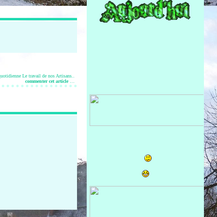
quotidienne
Le travail de nos Artisans..
commenter cet article
…