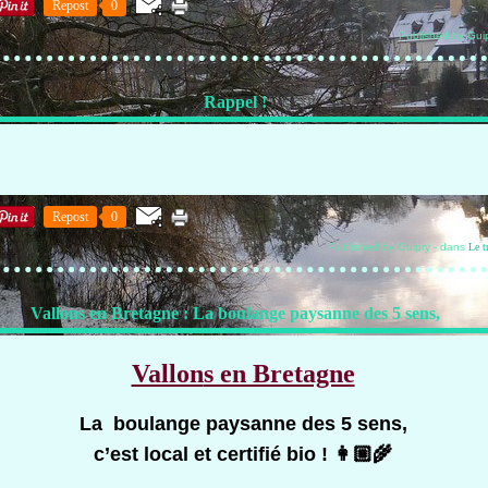
Repost
0
Published by Gui
Rappel !
Repost
0
Published by Guipry
-
dans
Le t
Vallons en Bretagne : La boulange paysanne des 5 sens,
Vallon
s en Bretagne
La boulange paysanne des 5 sens,
c’est local et certifié bio ! 👩🏼‍🌾