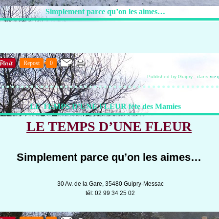
Simplement parce qu’on les aimes…
Repost
0
Published by Guipry
-
dans
vie 
LE TEMPS D’UNE FLEUR féte des Mamies
LE TEMPS D’UNE FLEUR
Simplement parce qu’on les aimes…
30 Av. de la Gare, 35480 Guipry-Messac
tél:
02 99 34 25 02