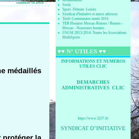
Restaurations
commenter cet article
…
Sortir
Sport- Détente- Loisirs
Syndicat d'Initiative et autres adresses
Tarifs Communaux année 2014
TER Horaires Messac-Rennes / Rennes -
Messac - Nouveaux horaires
USGM 2013-2014: Toutes les Associations
MultiSports
♥♥ N° UTILES ♥♥
INFORMATIONS ET NUMEROS
UTILES CLIC
ne médaillés
DEMARCHES
ADMINISTRATIVES CLIC
https://www.3237.fr/
SYNDICAT D"INITIATIVE
 protéger la