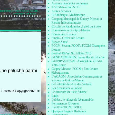
Artisans dans notre commune
ASCGM-section STEP
Autres Services
 commerces
Le travail de nos Artisans..
commenter cet article
…
BiBliothéque- Médiathèque
Camping Municipal de Guipry-Messac et
Piscine Intercommunale
Circuits de Randonnées..à pied ou à vélo
Commerces sur Guipry-Messac
Communes voisines
Emploi- Offres sur Rennes
Espace Santé
FCGM-Section FOOT / FCGM Champions
League
Festival Riv'en Zic..Edition 2010
GENDARMERIES: Patrouilles de Sécurité
GUIPRY-MESSAC:Association VCGM
Vélo-Route
Guipry-Messac- FCGM ; Foot Jeunes
une peluche parmi
Hebergements
L'ACAGM- Association Commerçants et
artisans de Guipry-Messac
Le Collectif des Arts des Vallons
Les Arcandiers..à Lohéac
 C.Herault
Copyright.2023
©
Le Smictom en Ille et Vilaine
Links
Lohéac...le village de l'Automobile
Permanences Diverses
PROTECTION CIVILE
Quelques blagues Bretonnes
 commerces
Le travail de nos Artisans..