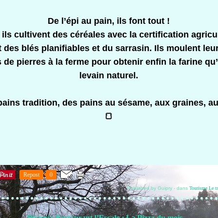
De l’épi au pain, ils font tout !
ils cultivent des céréales avec la certification agricu
 des blés planifiables et du sarrasin. Ils moulent leu
de pierres à la ferme pour obtenir enfin la farine qu’
levain naturel.
pains tradition, des pains au sésame, aux graines, au
🍞
Repost
0
Published by Guipry
-
dans
Tourisme
Le t
Pizzeria Restaurant l’Escale ; La Pizza du mois