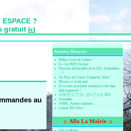
 ESPACE ?
s gratuit
ici
s des Vallons
Articles Récents
Rallye Cross de Lohéac !
Le- Les RDV du jour
Dossiers déclassifiés de la CIA..Echantillon
... !
Au Pays du Grand- Fougeray; Infos!
Messes ce week-end
Et si votre prochaine aventure à vélo était
déjà organisée ?
🌞🥵 🇦 🇨 🇹 🇺 - 🇲 é 🇹 é 🇴 🥵🌞
commandes au
Actualités
VHBC; Ateliers nichoirs .
Loheac RX Infos !
☼ Allo La Mairie ☼
Allo la Mairie