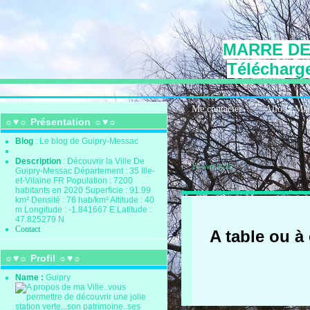
MARRE DE
Télécharge
Me contacter
Allo la Ma
☼♥☼ Présentation ☼♥☼
Blog
: Le blog de Guipry-Messac
Description
: Découvrir la Ville De
10 avril 2023
Guipry-Messac Département : 35 Ille-
et-Vilaine FR Population : 7200
habitants en 2020 Superficie : 91.99
km² Densité : 76 hab/km² Altitude : 40
m Longitude : -1.841667 E Latitude :
47.825279 N
Contact
A table ou à
☼♥☼ Profil ☼♥☼
Name :
Guipry