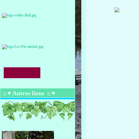
☼♥ Autres liens ☼♥