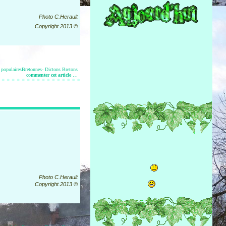
Photo C.Herault
Copyright.2013 ©
 populairesBretonnes- Dictons Bretons
commenter cet article
…
Photo C.Herault
Copyright.2013 ©