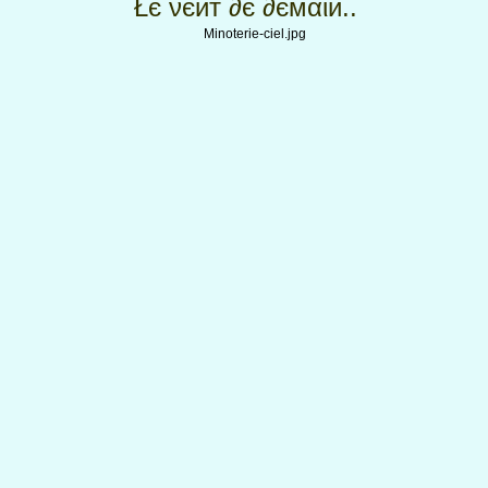
Łє νєит ∂є ∂ємαιи..