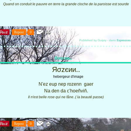
Quand on conduit le pauvre en terre la grande cloche de la paroisse est sourde
Repost
0
Published by Guipry
-
dans
Expressions
Яσzєии..
Яσzєии..
N'ez eup nep rozenn gaer
Na den da c'hoeñviñ.
Il n'est belle rose qui ne fâne..( la beauté passe)
Repost
0