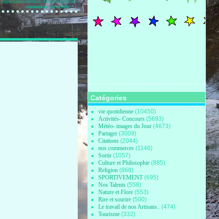
 populairesBretonnes- Dictons Bretons
commenter cet article
…
Catégories
vie quotidienne
(10450)
Activités- Concours
(5693)
Météo- images du Jour
(4673)
Partager
(3009)
Citations
(2044)
nos commerces
(1146)
Sortir
(1057)
Culture et Philosophie
(885)
Religion
(868)
SPORTIVEMENT
(695)
Nos Talents
(558)
Nature et Flore
(553)
Rire et sourire
(500)
Le travail de nos Artisans..
(474)
Tourisme
(332)