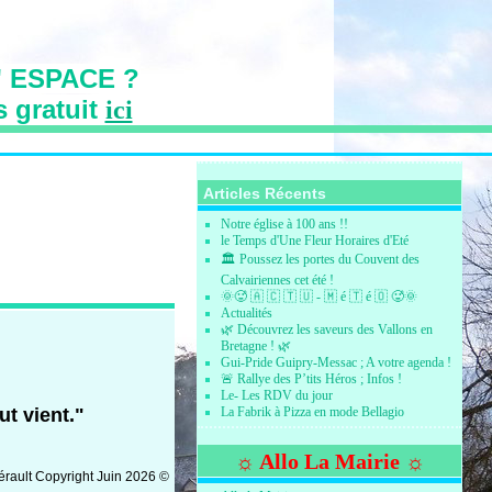
 ESPACE ?
s gratuit
ici
s des Vallons
Articles Récents
Notre église à 100 ans !!
le Temps d'Une Fleur Horaires d'Eté
🏛️ Poussez les portes du Couvent des
Calvairiennes cet été !
🌞🥵 🇦 🇨 🇹 🇺 - 🇲 é 🇹 é 🇴 🥵🌞
Actualités
🌿 Découvrez les saveurs des Vallons en
Bretagne ! 🌿
Gui-Pride Guipry-Messac ; A votre agenda !
🚨 Rallye des P’tits Héros ; Infos !
Le- Les RDV du jour
ut vient."
La Fabrik à Pizza en mode Bellagio
☼ Allo La Mairie ☼
rault Copyright Juin 2026 ©