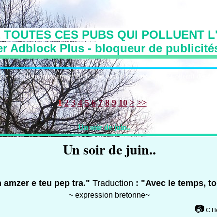
 TOUTES CES PUBS QUI POLLUENT L'
r Adblock Plus - bloqueur de publicité
irie
Historique:Janvier 2016: Une page d'histoire
Le Collectif des Art
1
2
3
4
5
6
7
8
9
10
>
>>
Un soir de juin..
Un soir de juin..
 amzer e teu pep tra."
Traduction
: "Avec le temps, to
~ expression bretonne~
📷
C.Hé