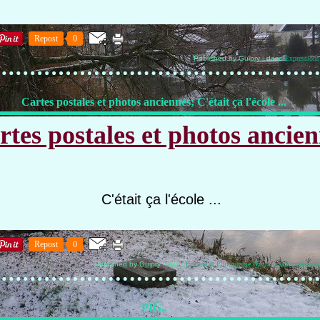
Repost
0
Published by Guipry
-
dans
Expressions
Cartes postales et photos anciennes; C'était ça l'école ...
rtes postales et photos ancie
C'était ça l'école ...
Repost
0
Published by Guipry
-
dans
Culture et Philosophie
Historique
Expressions
РỈĞ..