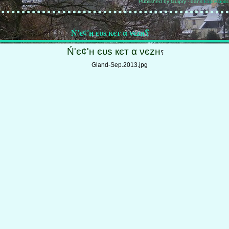
Published by Guipry
-
dans
Expressions
Ń'є¢'н єυѕ кєт α νєzн؟
Ń'є¢'н єυѕ кєт α νєzн
؟