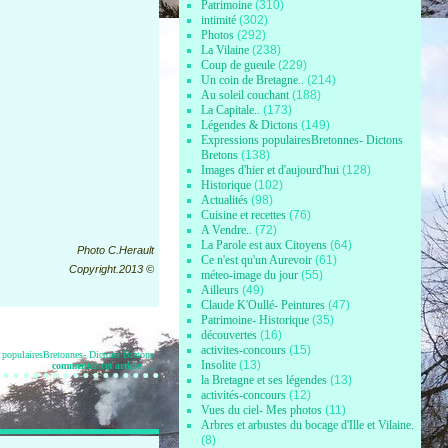
Patrimoine
(310)
intimité
(302)
Photos
(292)
La Vilaine
(238)
Coup de gueule
(229)
Un coin de Bretagne..
(214)
Au soleil couchant
(188)
La Capitale..
(173)
Légendes & Dictons
(149)
Expressions populairesBretonnes- Dictons
Bretons
(138)
Images d'hier et d'aujourd'hui
(128)
Historique
(102)
Actualités
(98)
Cuisine et recettes
(76)
A Vendre..
(72)
La Parole est aux Citoyens
(64)
Photo C.Herault
Ce n'est qu'un Aurevoir
(61)
Copyright.2013 ©
méteo-image du jour
(55)
Ailleurs
(49)
Claude K'Oullé- Peintures
(47)
Patrimoine- Historique
(35)
découvertes
(16)
activites-concours
(15)
 populairesBretonnes- Dictons Bretons
Insolite
(13)
commenter cet article
…
la Bretagne et ses légendes
(13)
activités-concours
(12)
Vues du ciel- Mes photos
(11)
Arbres et arbustes du bocage d'Ille et Vilaine.
(8)