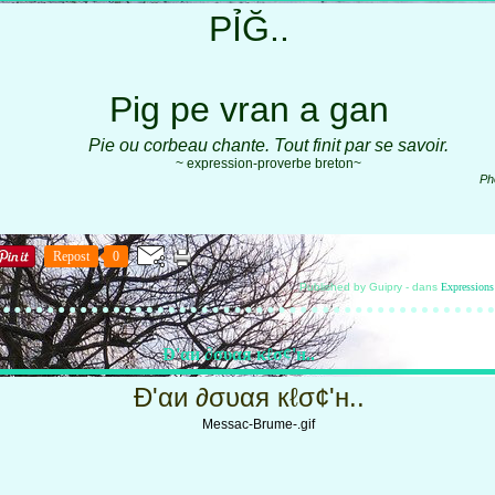
РỈĞ..
Pig pe vran a gan
Pie ou corbeau chante. Tout finit par se savoir.
~ expression-proverbe breton~
Ph
Repost
0
Published by Guipry
-
dans
Expressions
Đ'αи ∂συαя кℓσ¢'н..
Đ'αи ∂συαя кℓσ¢'н..