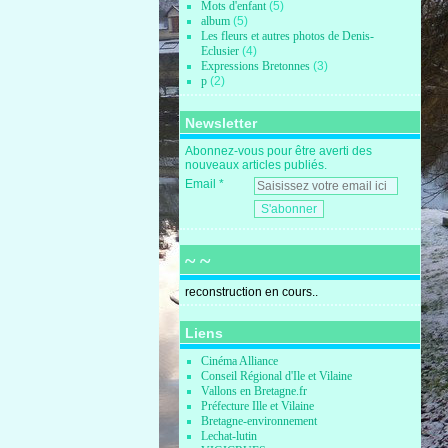
Mots d'enfant
(5)
album
(5)
Les fleurs et autres photos de Denis-
Eclusier
(4)
Expressions Bretonnes
(3)
p
(2)
Newsletter
Abonnez-vous pour être averti des
nouveaux articles publiés.
Email
~ ~
reconstruction en cours..
Liens
Cinéma Alliance
Conseil Régional d'Ile et Vilaine
Vallons en Bretagne.fr
Préfecture Ille et Vilaine
Bretagne-environnement
Lechat-lutin