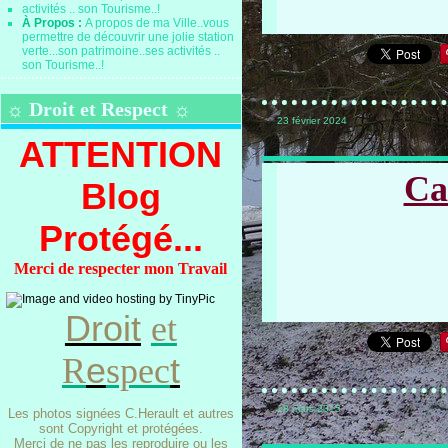
À Propos :
A propos de ma Ville..vous
permettre de découvrir une jolie station
verte...son patrimoine..ses activités ..
son Tourisme..!
☼ Droit et Respect ☼
23 février 2024
ATTENTION
Ca
Blog
Protégé...
Merci de respecter mon Travail
Droit
et
e
t
R
spec
18 mars 2015
Les photos signées C.Herault et autres
sont Copyright et protégées.
Merci de ne pas les reproduire ou les