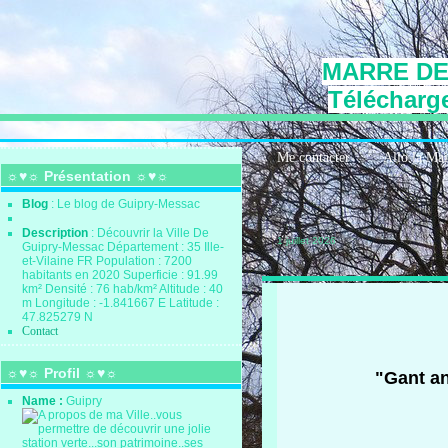
MARRE DE
Télécharge
Me contacter
Allo la Ma
☼♥☼ Présentation ☼♥☼
Blog
: Le blog de Guipry-Messac
Description
: Découvrir la Ville De
1 juillet 2026
Guipry-Messac Département : 35 Ille-
et-Vilaine FR Population : 7200
habitants en 2020 Superficie : 91.99
km² Densité : 76 hab/km² Altitude : 40
m Longitude : -1.841667 E Latitude :
47.825279 N
Contact
☼♥☼ Profil ☼♥☼
"Gant an
Name :
Guipry