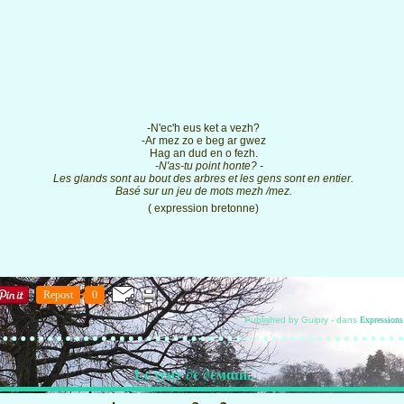
-N'ec'h eus ket a vezh?
-Ar mez zo e beg ar gwez
Hag an dud en o fezh.
-N'as-tu point honte? -
Les glands sont au bout des arbres et les gens sont en entier.
Basé sur un jeu de mots mezh /mez.
( expression bretonne)
Repost
0
Published by Guipry
-
dans
Expressions
Łє νєит ∂є ∂ємαιи..