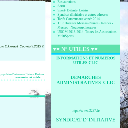
Restaurations
Sortir
Sport- Détente- Loisirs
Syndicat d'Initiative et autres adresses
Tarifs Communaux année 2014
TER Horaires Messac-Rennes / Rennes -
Messac - Nouveaux horaires
USGM 2013-2014: Toutes les Associations
MultiSports
oto C.Herault
Copyright.2015
©
♥♥ N° UTILES ♥♥
INFORMATIONS ET NUMEROS
UTILES CLIC
 populairesBretonnes- Dictons Bretons
DEMARCHES
commenter cet article
…
ADMINISTRATIVES CLIC
https://www.3237.fr/
SYNDICAT D"INITIATIVE