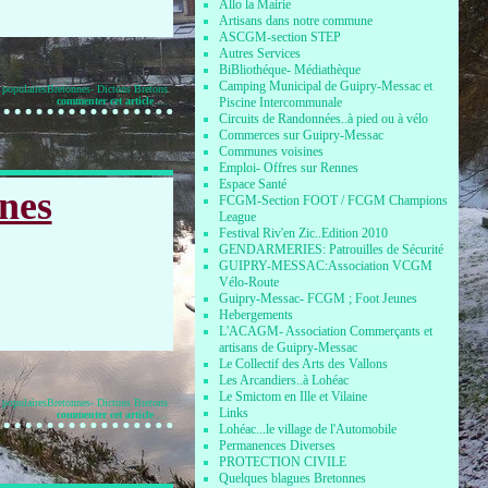
Allo la Mairie
Artisans dans notre commune
ASCGM-section STEP
Autres Services
BiBliothéque- Médiathèque
Camping Municipal de Guipry-Messac et
 populairesBretonnes- Dictons Bretons
commenter cet article
…
Piscine Intercommunale
Circuits de Randonnées..à pied ou à vélo
Commerces sur Guipry-Messac
Communes voisines
Emploi- Offres sur Rennes
Espace Santé
nnes
FCGM-Section FOOT / FCGM Champions
League
Festival Riv'en Zic..Edition 2010
GENDARMERIES: Patrouilles de Sécurité
GUIPRY-MESSAC:Association VCGM
Vélo-Route
Guipry-Messac- FCGM ; Foot Jeunes
Hebergements
L'ACAGM- Association Commerçants et
artisans de Guipry-Messac
Le Collectif des Arts des Vallons
Les Arcandiers..à Lohéac
Le Smictom en Ille et Vilaine
 populairesBretonnes- Dictons Bretons
Links
commenter cet article
…
Lohéac...le village de l'Automobile
Permanences Diverses
PROTECTION CIVILE
Quelques blagues Bretonnes