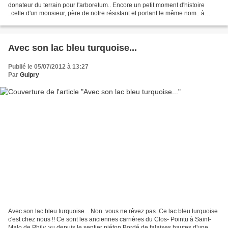
donateur du terrain pour l'arboretum.. Encore un petit moment d'histoire
..celle d'un monsieur, père de notre résistant et portant le même nom.. à
savoir Alphonse Vallais..celà se passe...
Avec son lac bleu turquoise...
Publié le 05/07/2012 à 13:27
Par
Guipry
Avec son lac bleu turquoise... Non..vous ne rêvez pas..Ce lac bleu turquoise
c'est chez nous !! Ce sont les anciennes carrières du Clos- Pointu à Saint-
Malo de Phily, vu depuis le sentier piéton Bordé de falaises hautes d'une