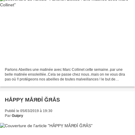
Parlons Abeilles une matinée avec Marc Collinet cette semaine..par une
belle matinée ensoleillée..Cela se passe chez nous..mais on ne vous dira
pas où !! protégeons nos abeilles de toutes malveillances ! le but de
l'opération..passer de la ruchette (...
НẲРРỴ MẲЯĐỈ ĞЯẲS
Publié le 05/03/2019 à 19:30
Par
Guipry