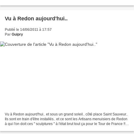
établie au nord, et le conversatoire...
Vu à Redon aujourd'hui..
Publié le 14/06/2011 à 17:57
Par
Guipry
Vu à Redon aujourd'hui.. et sous un grand soleil.. côté place Saint Sauveur..
Ils sont en train d'être installés.. et ce sont les Artisans menuisiers de Redon
à qui l'on doit ces " sculptures " à l'état brut tout ça pour le Tour de France !!
Super..tout...