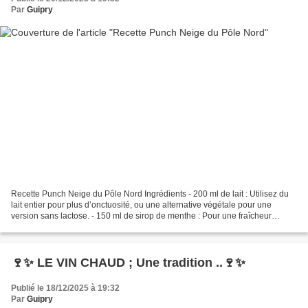
Par
Guipry
Recette Punch Neige du Pôle Nord Ingrédients - 200 ml de lait : Utilisez du
lait entier pour plus d’onctuosité, ou une alternative végétale pour une
version sans lactose. - 150 ml de sirop de menthe : Pour une fraîcheur
irrésistible et la belle couleur...
🍷✨ LE VIN CHAUD ; Une tradition ..🍷✨
Publié le 18/12/2025 à 19:32
Par
Guipry