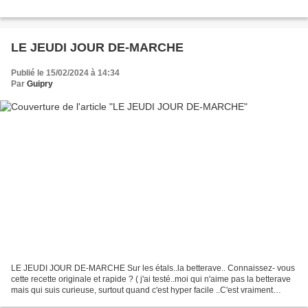
LE JEUDI JOUR DE-MARCHE
Publié le 15/02/2024 à 14:34
Par
Guipry
LE JEUDI JOUR DE-MARCHE Sur les étals..la betterave.. Connaissez- vous
cette recette originale et rapide ? ( j'ai testé..moi qui n'aime pas la betterave
mais qui suis curieuse, surtout quand c'est hyper facile ..C'est vraiment
délicieux et tout rose dans...