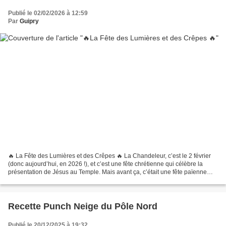
Publié le 02/02/2026 à 12:59
Par
Guipry
🔥 La Fête des Lumières et des Crêpes 🔥 La Chandeleur, c’est le 2 février
(donc aujourd’hui, en 2026 !), et c’est une fête chrétienne qui célèbre la
présentation de Jésus au Temple. Mais avant ça, c’était une fête païenne
pour chasser les mauvais esprits...
Recette Punch Neige du Pôle Nord
Publié le 20/12/2025 à 19:32