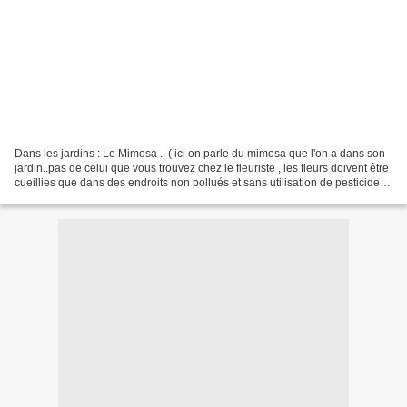
Dans les jardins : Le Mimosa .. ( ici on parle du mimosa que l'on a dans son
jardin..pas de celui que vous trouvez chez le fleuriste , les fleurs doivent être
cueillies que dans des endroits non pollués et sans utilisation de pesticides.)
Est-ce que les...