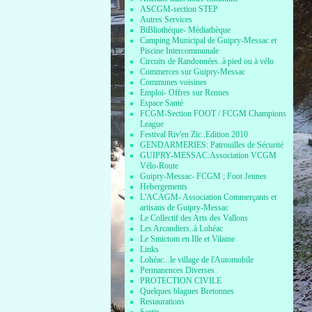
ASCGM-section STEP
Autres Services
BiBliothéque- Médiathèque
Camping Municipal de Guipry-Messac et
Piscine Intercommunale
Circuits de Randonnées..à pied ou à vélo
Commerces sur Guipry-Messac
Communes voisines
Emploi- Offres sur Rennes
Espace Santé
FCGM-Section FOOT / FCGM Champions
League
Festival Riv'en Zic..Edition 2010
GENDARMERIES: Patrouilles de Sécurité
GUIPRY-MESSAC:Association VCGM
Vélo-Route
Guipry-Messac- FCGM ; Foot Jeunes
Hebergements
L'ACAGM- Association Commerçants et
artisans de Guipry-Messac
Le Collectif des Arts des Vallons
Les Arcandiers..à Lohéac
Le Smictom en Ille et Vilaine
Links
Lohéac...le village de l'Automobile
Permanences Diverses
PROTECTION CIVILE
Quelques blagues Bretonnes
Restaurations