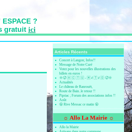
 ESPACE ?
s gratuit
ici
s des Vallons
Articles Récents
Concert à Langon; Infos!!
Message de Notre Curé
Votez pour les nouvelles illustrations des
billets en euros !
🌞🥵 🇦 🇨 🇹 🇺 - 🇲 é 🇹 é 🇴 🥵🌞
Actualités
Le château de Ranrouët,
Route de Bain..le retour !!
Pipriac ; Forum des associations infos !!
Août
🤬 Rive Messac ce matin 🤬
☼ Allo La Mairie ☼
Allo la Mairie
Artisans dans notre commune