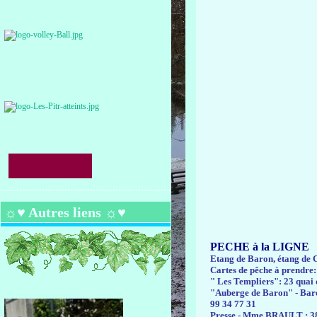
☼♥ Autres liens ☼♥
PECHE à la LIGNE
Etang de Baron, étang de 
Cartes de pêche à prendre:
" Les Templiers": 23 quai
"Auberge de Baron" - Ba
99 34 77 31
Presse - Mme BRAULT ; 38 