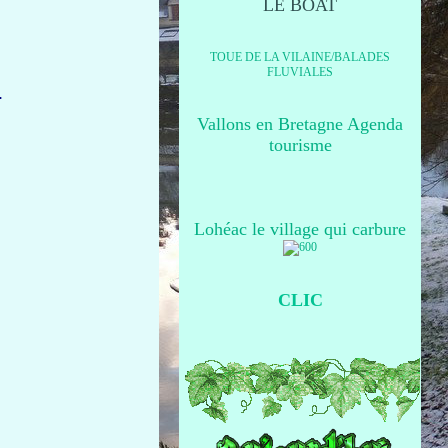
LE BOAT
TOUE DE LA VILAINE/BALADES
FLUVIALES
.
Vallons en Bretagne Agenda
tourisme
Lohéac le village qui carbure
CLIC