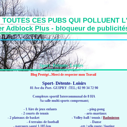
 TOUTES CES PUBS QUI POLLUENT L'
r Adblock Plus - bloqueur de publicité
irie
Historique:Janvier 2016: Une page d'histoire
Le Collectif des Art
Sport- Détente- Loisirs
Blog Protégé...Merci de respecter mon Travail
Sport- Détente- Loisirs
81 Ave du Port- GUIPRY :TEL; 02 99 34 72 90
Complexes sportif Intercommunal de 8 HA
Sa salle multi-sports comprenant;
- 1 Aire de jeux enfants - ping-pong
- 2 courts de tennis - arts-martiaux
- 2 plateaux de basket - Volley-ball / tennis /
Badminton
- 4 terrains de football - Danse
- parcours santé 1,185 km -vtt / vélo route / footing