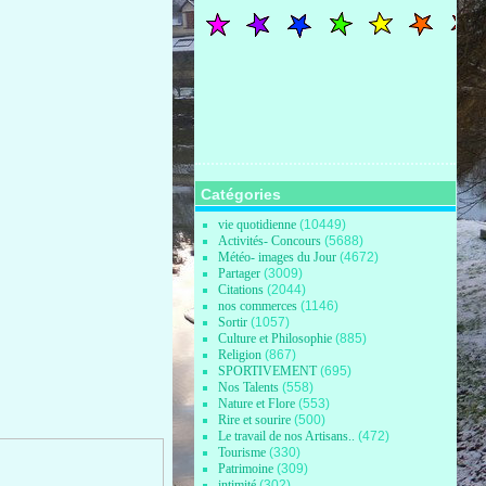
Catégories
vie quotidienne
(10449)
Activités- Concours
(5688)
Météo- images du Jour
(4672)
Partager
(3009)
Citations
(2044)
nos commerces
(1146)
Sortir
(1057)
Culture et Philosophie
(885)
Religion
(867)
SPORTIVEMENT
(695)
Nos Talents
(558)
Nature et Flore
(553)
Rire et sourire
(500)
Le travail de nos Artisans..
(472)
Tourisme
(330)
Patrimoine
(309)
intimité
(302)