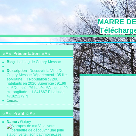
MARRE DE
Télécharge
Me contacter
Allo la Ma
☼♥☼ Présentation ☼♥☼
Blog
: Le blog de Guipry-Messac
Description
: Découvrir la Ville De
Guipry-Messac Département : 35 Ille-
et-Vilaine FR Population : 7200
habitants en 2020 Superficie : 91.99
km² Densité : 76 hab/km² Altitude : 40
m Longitude : -1.841667 E Latitude :
47.825279 N
Contact
☼♥☼ Profil ☼♥☼
Name :
Guipry