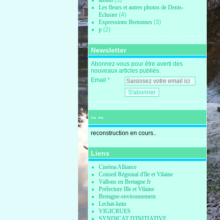
album
(5)
Les fleurs et autres photos de Denis-
Eclusier
(4)
Expressions Bretonnes
(3)
p
(2)
Newsletter
Abonnez-vous pour être averti des
nouveaux articles publiés.
Email
~ ~
reconstruction en cours..
Liens
Cinéma Alliance
Conseil Régional d'Ile et Vilaine
Vallons en Bretagne.fr
Préfecture Ille et Vilaine
Bretagne-environnement
Lechat-lutin
VIGICRUES
SYNDICAT D'INITIATIVE