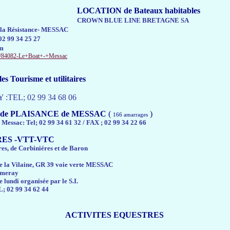
LOCATION de Bateaux habitables
CROWN BLUE LINE BRETAGNE SA
e la Résistance- MESSAC
02 99 34 25 27
om
oat/84082-Le+Boat+-+Messac
 Tourisme et utilitaires
Y :TEL; 02 99 34 68 06
 de PLAISANCE de MESSAC
(
)
166 amarrages
Messac: Tel; 02 99 34 61 32 / FAX ; 02 99 34 22 66
ES -VTT-VTC
res, de Corbiniéres et de Baron
e la Vilaine, GR 39 voie verte MESSAC
umeray
lundi organisée par le S.I.
EL; 02 99 34 62 44
ACTIVITES EQUESTRES