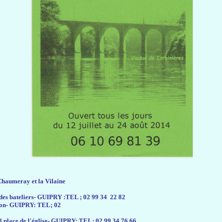
Chaumeray et la Vilaine
 des bateliers- GUIPRY :TEL ; 02 99 34 22 82
ron- GUIPRY: TEL; 02
place de l'église- GUIPRY: TEL; 02 99 34 76 66