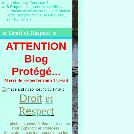
À Propos :
A propos de ma Ville..vous
permettre de découvrir une jolie station
verte...son patrimoine..ses activités ..
son Tourisme..!
☼ Droit et Respect ☼
ATTENTION
Blog
Protégé...
Merci de respecter mon Travail
Droit
et
e
t
R
spec
Les photos signées C.Herault et autres
sont Copyright et protégées.
Merci de ne pas les reproduire ou les