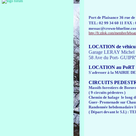
Port de Plaisance 36 rue d
TEL: 02 99 34 60 11 FAX : 
messac@crown-blueline.c
http://fr.zilok.com/membre/leb
LOCATION de véhicules
Garage LERAY Michel
58 Ave du Port- GUIPR
LOCATION au PoRT
S'adresser à la MAIRIE DE 
CIRCUITS PEDESTR
Massifs forestiers de Boeuv
( 9 circuits pédestres )
Chemin de halage le long d
Guer- Promenade sur Cha
Randonnée hebdomadaire le 
( Départ devant le S.I.) : T