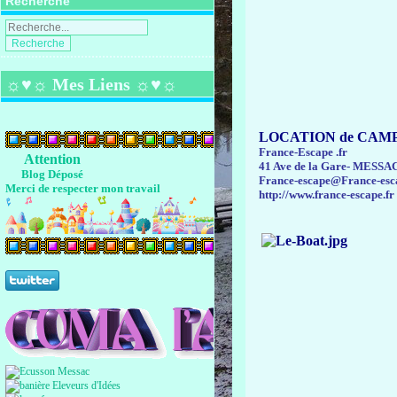
Recherche
☼♥☼ Mes Liens ☼♥☼
LOCATION de CAM
France-Escape .fr
Attention
41 Ave de la Gare- MESSAC
Blog Déposé
France-escape@France-esca
Merci de respecter mon travail
http://www.france-escape.fr