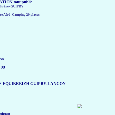
TION tout public
e Frêne- GUIPRY
tre Aéré- Camping 20 places.
gon
 08
E EQUIBREIZH GUIPRY-LANGON
Guignen