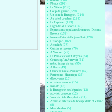
Photos
(292)
La Vilaine
(238)
Coup de gueule
(229)
Un coin de Bretagne..
(214)
Au soleil couchant
(188)
La Capitale..
(173)
Légendes & Dictons
(149)
Expressions populairesBretonnes- Dictons
Bretons
(138)
Images d'hier et d'aujourd'hui
(128)
Historique
(102)
Actualités
(97)
Cuisine et recettes
(76)
A Vendre..
(72)
La Parole est aux Citoyens
(64)
Ce n'est qu'un Aurevoir
(61)
méteo-image du jour
(55)
Ailleurs
(49)
Claude K'Oullé- Peintures
(47)
Patrimoine- Historique
(35)
découvertes
(16)
activites-concours
(15)
Insolite
(13)
la Bretagne et ses légendes
(13)
activités-concours
(12)
Vues du ciel- Mes photos
(11)
Arbres et arbustes du bocage d'Ille et Vilaine.
(8)
Mots d'enfant
(5)