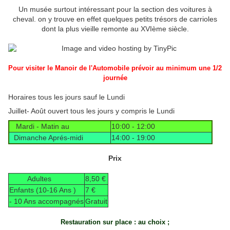
Un musée surtout intéressant pour la section des voitures à
cheval. on y trouve en effet quelques petits trésors de carrioles
dont la plus vieille remonte au XVIème siècle.
Pour visiter le Manoir de l'Automobile prévoir au minimum une 1/2
journée
Horaires tous les jours sauf le Lundi
Juillet- Août ouvert tous les jours y compris le Lundi
Mardi - Matin au
10:00 - 12:00
Dimanche Aprés-midi
14:00 - 19:00
Prix
Adultes
8,50 €
Enfants (10-16 Ans )
7 €
- 10 Ans accompagnés
Gratuit
Restauration sur place : au choix ;