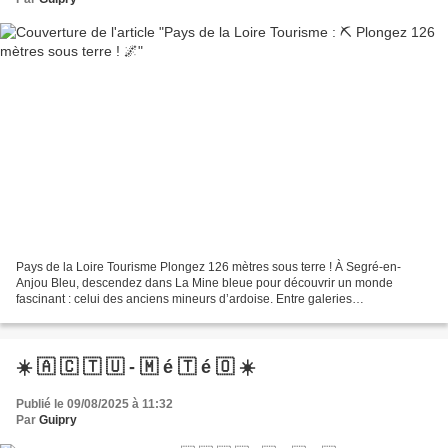
Pays de la Loire Tourisme Plongez 126 mètres sous terre ! À Segré-en-
Anjou Bleu, descendez dans La Mine bleue pour découvrir un monde
fascinant : celui des anciens mineurs d’ardoise. Entre galeries
impressionnantes, machines d’époque et démonstrations,...
☀️ 🇦 🇨 🇹 🇺 - 🇲 é 🇹 é 🇴 ☀️
Publié le 09/08/2025 à 11:32
Par
Guipry