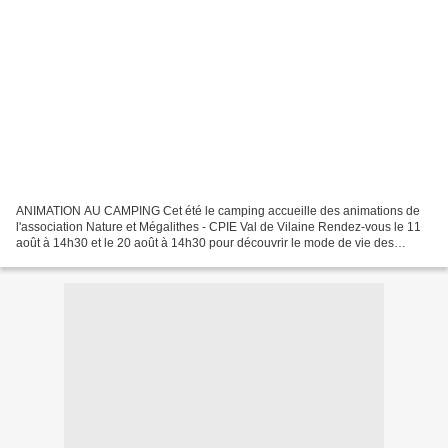
ANIMATION AU CAMPING Cet été le camping accueille des animations de
l'association Nature et Mégalithes - CPIE Val de Vilaine Rendez-vous le 11
août à 14h30 et le 20 août à 14h30 pour découvrir le mode de vie des
populations qui ont édifié les monuments...