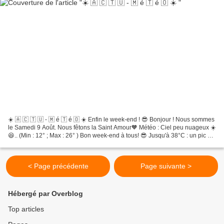
☀️ 🇦 🇨 🇹 🇺 - 🇲 é 🇹 é 🇴 ☀️ Enfin le week-end ! 😎 Bonjour ! Nous sommes
le Samedi 9 Août. Nous fêtons la Saint Amour🧡 Météo : Ciel peu nuageux ☀️
😆.. (Min : 12° ; Max : 26° ) Bon week-end à tous! 😎 Jusqu'à 38°C : un pic de
chaleur attendu en Bretagne, voici...
< Page précédente
Page suivante >
Hébergé par Overblog
Top articles