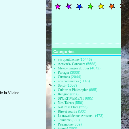
Catégories
vie quotidienne
(10449)
Activités- Concours
(5688)
Météo- images du Jour
(4672)
Partager
(3009)
Citations
(2044)
nos commerces
(1146)
Sortir
(1057)
Culture et Philosophie
(885)
e la Vilaine.
Religion
(867)
SPORTIVEMENT
(695)
Nos Talents
(558)
Nature et Flore
(553)
Rire et sourire
(500)
Le travail de nos Artisans..
(473)
Tourisme
(330)
Patrimoine
(309)
intimité
(302)