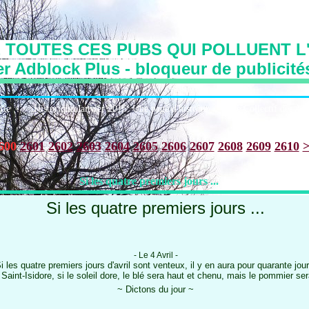
 TOUTES CES PUBS QUI POLLUENT L'
r Adblock Plus - bloqueur de publicité
irie
Historique:Janvier 2016: Une page d'histoire
Le Collectif des Art
2
2
2
2
2
2
2
2
2
2
2
3
600
2601
2602
2603
2604
2605
2606
2607
2608
2609
2610
Si les quatre premiers jours ...
Si les quatre premiers jours ...
- Le 4 Avril -
i les quatre premiers jours d'avril sont venteux, il y en aura pour quarante jour
 Saint-Isidore, si le soleil dore, le blé sera haut et chenu, mais le pommier se
~ Dictons du jour ~