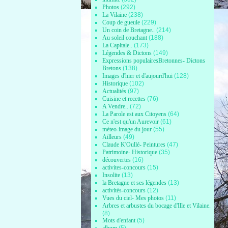
Photos
(292)
La Vilaine
(238)
Coup de gueule
(229)
Un coin de Bretagne..
(214)
Au soleil couchant
(188)
La Capitale..
(173)
Légendes & Dictons
(149)
Expressions populairesBretonnes- Dictons
Bretons
(138)
Images d'hier et d'aujourd'hui
(128)
Historique
(102)
Actualités
(97)
Cuisine et recettes
(76)
A Vendre..
(72)
La Parole est aux Citoyens
(64)
Ce n'est qu'un Aurevoir
(61)
méteo-image du jour
(55)
Ailleurs
(49)
Claude K'Oullé- Peintures
(47)
Patrimoine- Historique
(35)
découvertes
(16)
activites-concours
(15)
Insolite
(13)
la Bretagne et ses légendes
(13)
activités-concours
(12)
Vues du ciel- Mes photos
(11)
Arbres et arbustes du bocage d'Ille et Vilaine.
(8)
Mots d'enfant
(5)