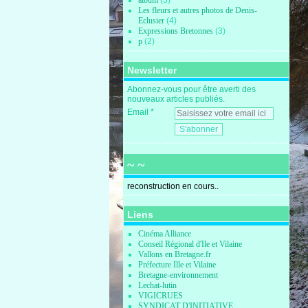
album
(5)
Les fleurs et autres photos de Denis-
Eclusier
(4)
Expressions Bretonnes
(3)
p
(2)
Newsletter
Abonnez-vous pour être averti des
nouveaux articles publiés.
Email
~ ~
reconstruction en cours..
Liens
Cinéma Alliance
Conseil Régional d'Ile et Vilaine
Vallons en Bretagne.fr
Préfecture Ille et Vilaine
Bretagne-environnement
Lechat-lutin
VIGICRUES
SYNDICAT D'INITIATIVE