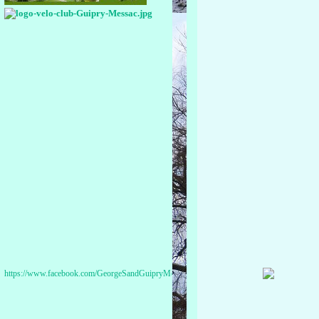
https://www.facebook.com/GeorgeSandGuipryMessac