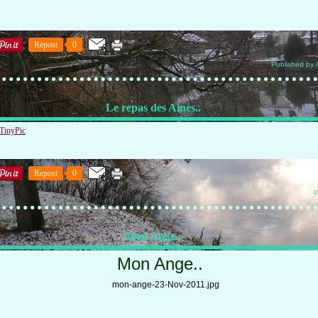
Repost
0
Published by 
Le repas des Ainès..
Repost
0
P
Mon Ange..
Mon Ange..