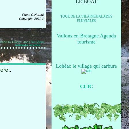
LE BOAT
Photo C.Herault
TOUE DE LA VILAINE/BALADES
Copyright. 2012 ©
FLUVIALES
Vallons en Bretagne Agenda
tourisme
ished by Guipry
-
dans
Nos Talents
commenter cet article
…
Lohéac le village qui carbure
ère..
CLIC