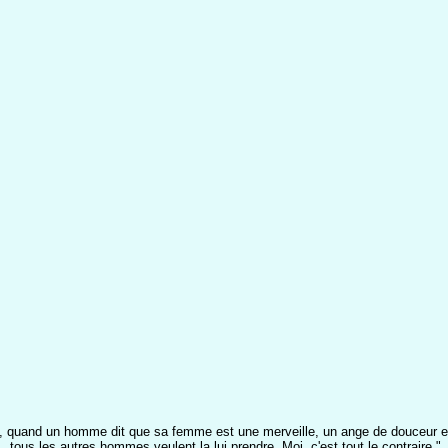
e, quand un homme dit que sa femme est une merveille, un ange de douceur e
tous les autres hommes veulent la lui prendre. Moi, c'est tout le contraire."