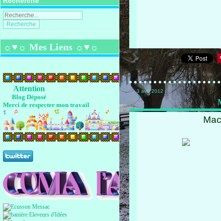
Recherche
☼♥☼ Mes Liens ☼♥☼
Attention
3 avril 2012
Blog Déposé
M
Merci de respecter mon travail
Maca