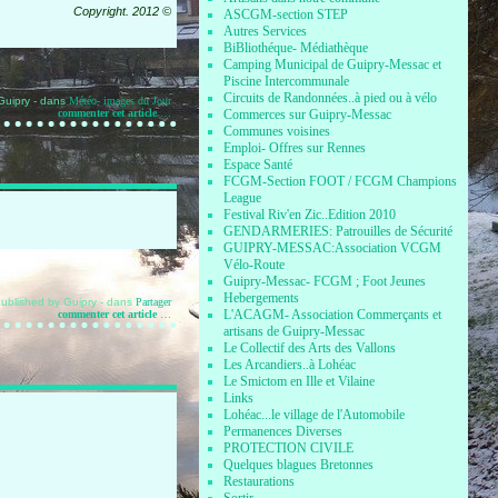
Copyright. 2012 ©
ASCGM-section STEP
Autres Services
BiBliothéque- Médiathèque
Camping Municipal de Guipry-Messac et
Piscine Intercommunale
Circuits de Randonnées..à pied ou à vélo
Guipry
-
dans
Météo- images du Jour
commenter cet article
…
Commerces sur Guipry-Messac
Communes voisines
Emploi- Offres sur Rennes
Espace Santé
FCGM-Section FOOT / FCGM Champions
League
Festival Riv'en Zic..Edition 2010
GENDARMERIES: Patrouilles de Sécurité
GUIPRY-MESSAC:Association VCGM
Vélo-Route
Guipry-Messac- FCGM ; Foot Jeunes
Hebergements
ublished by Guipry
-
dans
Partager
L'ACAGM- Association Commerçants et
commenter cet article
…
artisans de Guipry-Messac
Le Collectif des Arts des Vallons
Les Arcandiers..à Lohéac
Le Smictom en Ille et Vilaine
Links
Lohéac...le village de l'Automobile
Permanences Diverses
PROTECTION CIVILE
Quelques blagues Bretonnes
Restaurations