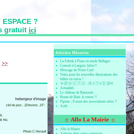
 ESPACE ?
s gratuit
ici
s des Vallons
Articles Récents
La Fabrik à Pizza en mode Bellagio
620
630
640
650
660
670
680
690
700
800
900
000
>
>>
Concert à Langon; Infos!!
Message de Notre Curé
Votez pour les nouvelles illustrations des
billets en euros !
🌞🥵 🇦 🇨 🇹 🇺 - 🇲 é 🇹 é 🇴 🥵🌞
Actualités
Le château de Ranrouët,
Route de Bain..le retour !!
Pipriac ; Forum des associations infos !!
ciel du jour...11heures..15°..
Août
s.
☼ Allo La Mairie ☼
ra nu.
Allo la Mairie
Photo C.Herault
Artisans dans notre commune