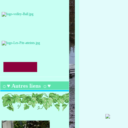
☼♥ Autres liens ☼♥