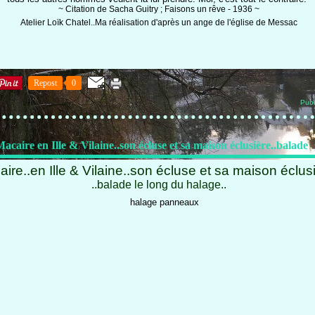
~ Citation de Sacha Guitry ; Faisons un rêve - 1936 ~
Atelier Loïk Chatel..Ma réalisation d'après un ange de l'église de Messac
Repost
0
Publ
acaire en Ille & Vilaine..son écluse et sa maison éclusière..balade
ire..
en Ille & Vilaine
..son écluse et sa maison éclusi
..balade le long du halage..