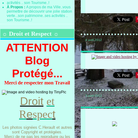
À Propos :
A propos de ma Ville..vous
permettre de découvrir une jolie station
verte...son patrimoine..ses activités ..
son Tourisme..!
☼ Droit et Respect ☼
4 avril 2012
ATTENTION
Blog
Protégé...
Merci de respecter mon Travail
3 avril 2012
Droit
et
e
t
R
spec
Les photos signées C.Herault et autres
sont Copyright et protégées.
Merci de ne pas les reproduire ou les