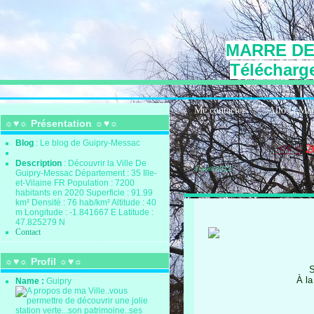
MARRE DE
Télécharge
Me contacter
Allo la Ma
☼♥☼ Présentation ☼♥☼
Blog
: Le blog de Guipry-Messac
<<
<
2
Description
: Découvrir la Ville De
4 avril 2012
Guipry-Messac Département : 35 Ille-
et-Vilaine FR Population : 7200
habitants en 2020 Superficie : 91.99
km² Densité : 76 hab/km² Altitude : 40
m Longitude : -1.841667 E Latitude :
47.825279 N
Contact
☼♥☼ Profil ☼♥☼
S
À la
Name :
Guipry