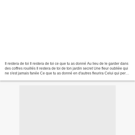
Il restera de toi Il restera de toi ce que tu as donné Au lieu de le garder dans
des coffres rouillés Il restera de toi de ton jardin secret Une fleur oublièe qui
ne s'est jamais fanée Ce que tu as donné en d'autres fleurira Celui qui perd
sa vie un jour...