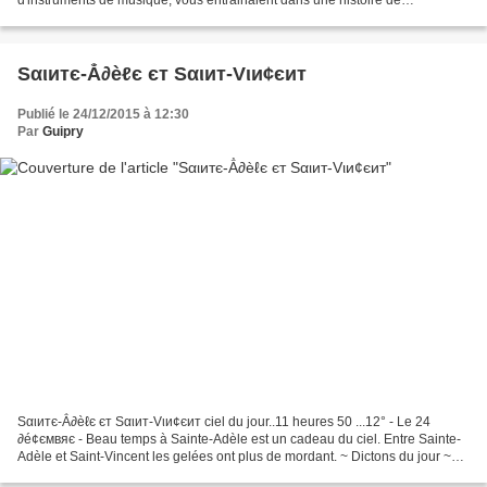
ravissantes grenouilles. Comme tous les contes...Il...
Sαιитє-Ẳ∂èℓє єт Sαιит-Vιи¢єит
Publié le 24/12/2015 à 12:30
Par
Guipry
Sαιитє-Ẳ∂èℓє єт Sαιит-Vιи¢єит ciel du jour..11 heures 50 ...12° - Le 24
∂é¢ємвяє - Beau temps à Sainte-Adèle est un cadeau du ciel. Entre Sainte-
Adèle et Saint-Vincent les gelées ont plus de mordant. ~ Dictons du jour ~
Photo C.Herault Copyright 2015...