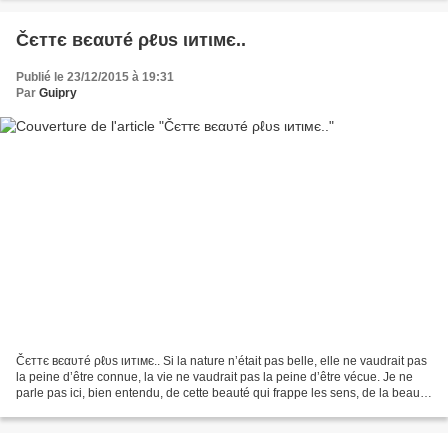
Čєттє вєαυтé ρℓυѕ ιитιмє..
Publié le 23/12/2015 à 19:31
Par
Guipry
Čєттє вєαυтé ρℓυѕ ιитιмє.. Si la nature n’était pas belle, elle ne vaudrait pas
la peine d’être connue, la vie ne vaudrait pas la peine d’être vécue. Je ne
parle pas ici, bien entendu, de cette beauté qui frappe les sens, de la beauté
des qualités et...