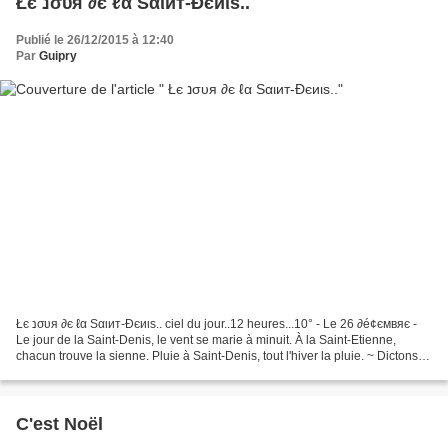
Łє נσυя ∂є ℓα Sαιит-Đєиιѕ..
Publié le 26/12/2015 à 12:40
Par
Guipry
Łє נσυя ∂є ℓα Sαιит-Đєиιѕ.. ciel du jour..12 heures...10° - Le 26 ∂é¢ємвяє -
Le jour de la Saint-Denis, le vent se marie à minuit. À la Saint-Etienne,
chacun trouve la sienne. Pluie à Saint-Denis, tout l'hiver la pluie. ~ Dictons
du jour ~ Photo C.Herault...
C'est Noël