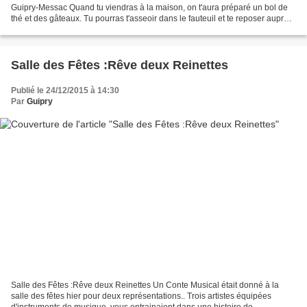
Guipry-Messac Quand tu viendras à la maison, on t'aura préparé un bol de
thé et des gâteaux. Tu pourras t'asseoir dans le fauteuil et te reposer auprès
du feu. Et puis tu sais, si tu es...
Salle des Fêtes :Rêve deux Reinettes
Publié le 24/12/2015 à 14:30
Par
Guipry
Salle des Fêtes :Rêve deux Reinettes Un Conte Musical était donné à la
salle des fêtes hier pour deux représentations.. Trois artistes équipées
d'instruments de musique, vous entrainaient dans une histoire de