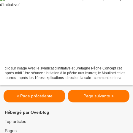
clic sur image Avec le syndicat d'Initiative et Bretagne Pêche Concept cet
après-midi 1ère séance : Initiation à la pêche aux leurres; le Moulinet et les
leurres.. après les 1ères explications..direction la cale.. comment tenir sa
canne et lancer. Guipry-Messac-Initiation...
< Page précédente
Page suivante >
Hébergé par Overblog
Top articles
Pages