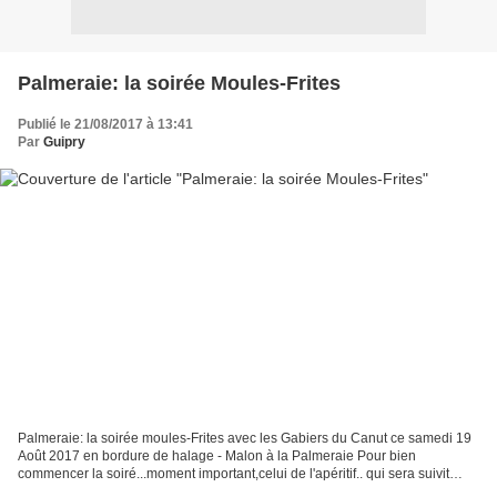
Palmeraie: la soirée Moules-Frites
Publié le 21/08/2017 à 13:41
Par
Guipry
Palmeraie: la soirée moules-Frites avec les Gabiers du Canut ce samedi 19
Août 2017 en bordure de halage - Malon à la Palmeraie Pour bien
commencer la soiré...moment important,celui de l'apéritif.. qui sera suivit
d'une entrée..un pâté de poisson fait...