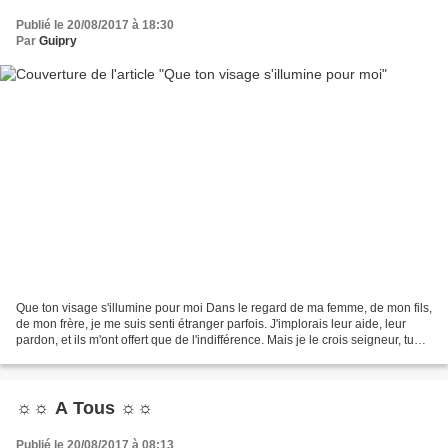
Publié le 20/08/2017 à 18:30
Par
Guipry
Que ton visage s'illumine pour moi Dans le regard de ma femme, de mon fils,
de mon frère, je me suis senti étranger parfois. J'implorais leur aide, leur
pardon, et ils m'ont offert que de l'indifférence. Mais je le crois seigneur, tu
entendras mon appel....
☼☼ A Tous ☼☼
Publié le 20/08/2017 à 08:13