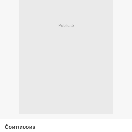
Publicité
Čσитιиυσиѕ