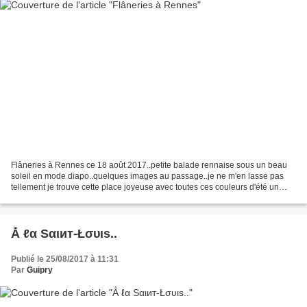
Flâneries à Rennes ce 18 août 2017..petite balade rennaise sous un beau
soleil en mode diapo..quelques images au passage..je ne m'en lasse pas
tellement je trouve cette place joyeuse avec toutes ces couleurs d'été un
regard sur l'arrivée en gare de Rennes..vu...
Ẳ ℓα Sαιит-Łσυιѕ..
Publié le 25/08/2017 à 11:31
Par
Guipry