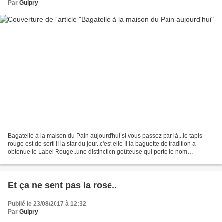
Par
Guipry
Bagatelle à la maison du Pain aujourd'hui si vous passez par là...le tapis
rouge est de sorti !! la star du jour..c'est elle !! la baguette de tradition a
obtenue le Label Rouge..une distinction goûteuse qui porte le nom
dorénavant de " Bagatelle "!!...
Et ça ne sent pas la rose..
Publié le 23/08/2017 à 12:32
Par
Guipry