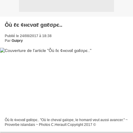
Ỗù ℓє ¢нєναℓ gαℓσρє..
Publié le 24/08/2017 à 18:38
Par
Guipry
Ỗù ℓє ¢нєναℓ gαℓσρє.. "Où le cheval galope, le homard veut aussi avancer." ~
Proverbe islandais ~ Photos C.Herault Copyright 2017 ©