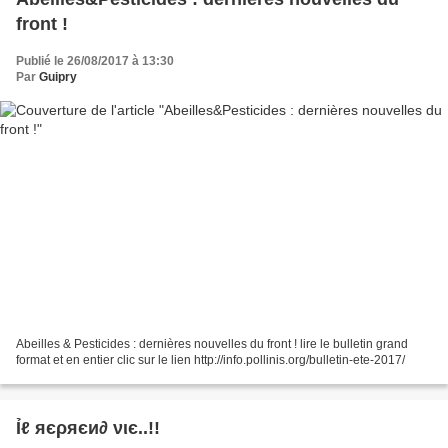
front !
Publié le 26/08/2017 à 13:30
Par
Guipry
Abeilles & Pesticides : dernières nouvelles du front ! lire le bulletin grand
format et en entier clic sur le lien http://info.pollinis.org/bulletin-ete-2017/
Ỉℓ яєρяєи∂ νιє..!!