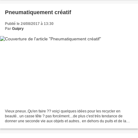
Pneumatiquement créatif
Publié le 24/08/2017 à 13:30
Par
Guipry
Vieux pneux..Qu'en faire ?? voiçi quelques idées pour les recycler en
beauté.. un casse tête ? pas forcément....de plus c'est très tendance de
donner une seconde vie aux objets et autres.. en dehors du puits et de la
balançoire.. sans en coller partout...