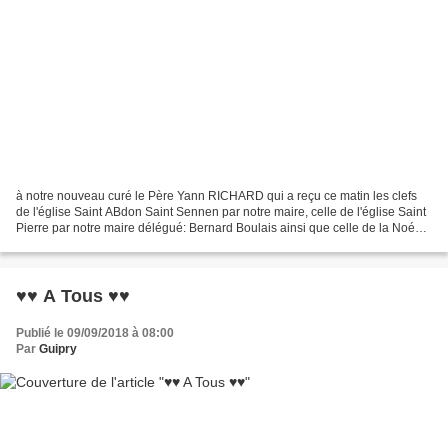
à notre nouveau curé le Père Yann RICHARD qui a reçu ce matin les clefs
de l'église Saint ABdon Saint Sennen par notre maire, celle de l'église Saint
Pierre par notre maire délégué: Bernard Boulais ainsi que celle de la Noé
Blanche par Mme le maire Christine...
♥♥ A Tous ♥♥
Publié le 09/09/2018 à 08:00
Par
Guipry