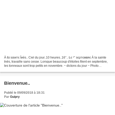
À ℓα ѕαιитє Ỉиèѕ.. Ciel du jour..10 heures..16°.. Łє ¹° ѕєρтємвяє À la sainte
Inès, travaille sans cesse. Lorsque beaucoup d'étoiles filent en septembre,
les tonneaux sont trop petits en novembre. ~ dictons du jour ~ Photo
C.Herault Copyright 2018 ©
Bienvenue..
Publié le 09/09/2018 à 18:31
Par
Guipry