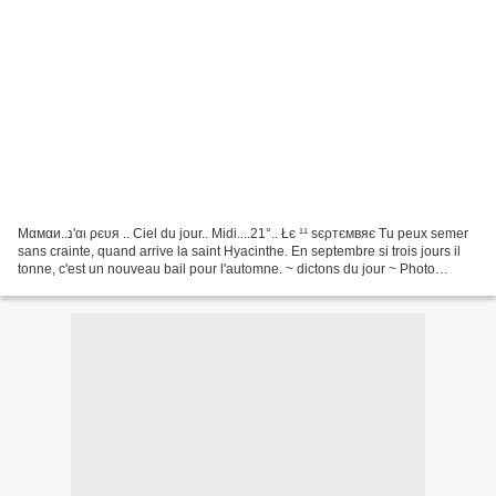
Mαмαи..נ'αι ρєυя .. Ciel du jour.. Midi....21°.. Łє ¹¹ ѕєρтємвяє Tu peux semer
sans crainte, quand arrive la saint Hyacinthe. En septembre si trois jours il
tonne, c'est un nouveau bail pour l'automne. ~ dictons du jour ~ Photo
C.Herault Copyright 2018...