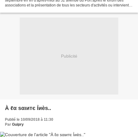
septembre en fin d'après-midi au 52 avenue du Port après le forum des
associations et la présentation de tous les secteurs d'activités ou intervient la
MJC..rencontre avec de nouveaux adhérents...
Publicité
À ℓα ѕαιитє Ỉиèѕ..
Publié le 10/09/2018 à 11:30
Par
Guipry