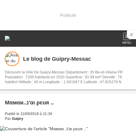
Publicité
MENU
Le blog de Guipry-Messac
Découvrir la Ville De Guipry-Messac Département : 35 Ille-et-Vilaine FR
Population : 7200 habitants en 2020 Superficie : 91.99 km² Densité : 76
hab/km² Altitude : 40 m Longitude : -1.841667 E Latitude : 47.825279 N
Mαмαи..נ'αι ρєυя ..
Publié le 11/09/2018 à 11:30
Par
Guipry