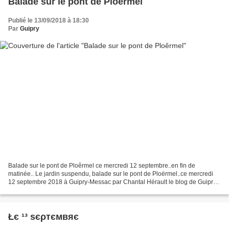
Balade sur le pont de Ploêrmel
Publié le 13/09/2018 à 18:30
Par
Guipry
Balade sur le pont de Ploêrmel ce mercredi 12 septembre..en fin de
matinée.. Le jardin suspendu, balade sur le pont de Ploërmel..ce mercredi
12 septembre 2018 à Guipry-Messac par Chantal Hérault le blog de Guipry-
Messac http://guipry-ma-ville.over-blog.com/ 25...
Łє ¹³ ѕєρтємвяє