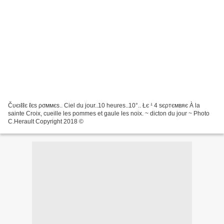
Čυєιℓℓє ℓєѕ ρσммєѕ.. Ciel du jour..10 heures..10°.. Łє ¹ 4 ѕєρтємвяє À la
sainte Croix, cueille les pommes et gaule les noix. ~ dicton du jour ~ Photo
C.Herault Copyright 2018 ©