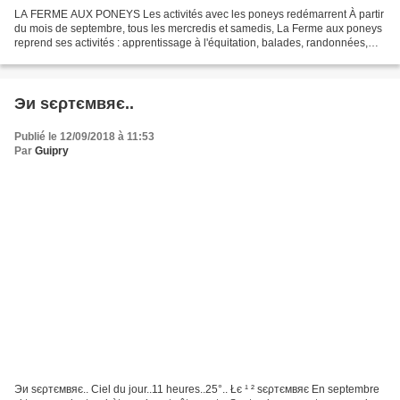
LA FERME AUX PONEYS Les activités avec les poneys redémarrent À partir
du mois de septembre, tous les mercredis et samedis, La Ferme aux poneys
reprend ses activités : apprentissage à l'équitation, balades, randonnées,
découverte de la campagne, stages...en...
Эи ѕєρтємвяє..
Publié le 12/09/2018 à 11:53
Par
Guipry
Эи ѕєρтємвяє.. Ciel du jour..11 heures..25°.. Łє ¹ ² ѕєρтємвяє En septembre