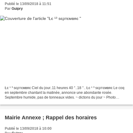
Publié le 13/09/2018 à 11:51
Par
Guipry
Łє ¹ ³ ѕєρтємвяє Ciel du jour..11 heures 40 °..18 °.. Łє ¹ ³ ѕєρтємвяє Le coq
en septembre chantant la matinée, annonce une abondante rosée.
Septembre humide, pas de tonneaux vides. ~ dictons du jour ~ Photo
C.Herault Copyright 2018 ©
Mairie Annexe ; Rappel des horaires
Publié le 13/09/2018 à 10:00