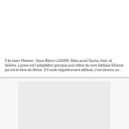
À ℓα ѕαιит Fℓσяєит.. Nous fêtons LAZARE. Mais aussi Sacha, Axel, et
Séréna. Lazare est l’adaptation grecque puis latine du nom biblique Eléazar
qui est le frère de Moïse. S’il reste régulièrement attribué, c’est devenu un
prénom très rare de nos jours....