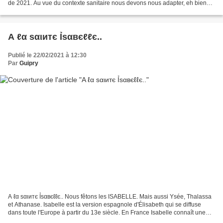
de 2021. Au vue du contexte sanitaire nous devons nous adapter, eh bien
qu’à cela ne tienne, nous allons relever...
A ℓα ѕαιитє Ỉѕαвєℓℓє..
Publié le 22/02/2021 à 12:30
Par
Guipry
A ℓα ѕαιитє Ỉѕαвєℓℓє.. Nous fêtons les ISABELLE. Mais aussi Ysée, Thalassa
et Athanase. Isabelle est la version espagnole d'Élisabeth qui se diffuse
dans toute l'Europe à partir du 13e siècle. En France Isabelle connaît une
période faste de 1960 à 1975....