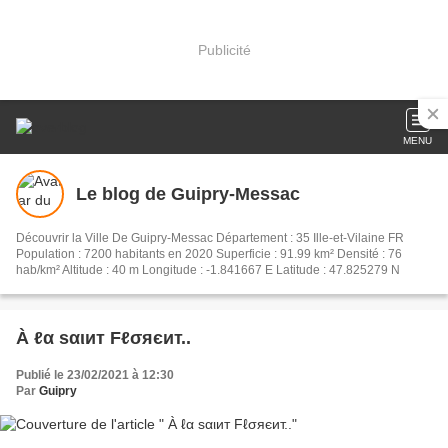
Publicité
MENU
Le blog de Guipry-Messac
Découvrir la Ville De Guipry-Messac Département : 35 Ille-et-Vilaine FR
Population : 7200 habitants en 2020 Superficie : 91.99 km² Densité : 76
hab/km² Altitude : 40 m Longitude : -1.841667 E Latitude : 47.825279 N
À ℓα ѕαιит Fℓσяєит..
Publié le 23/02/2021 à 12:30
Par
Guipry