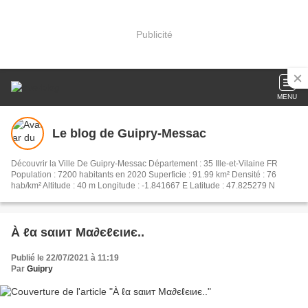
Publicité
MENU
Le blog de Guipry-Messac
Découvrir la Ville De Guipry-Messac Département : 35 Ille-et-Vilaine FR
Population : 7200 habitants en 2020 Superficie : 91.99 km² Densité : 76
hab/km² Altitude : 40 m Longitude : -1.841667 E Latitude : 47.825279 N
À ℓα ѕαιит Mα∂єℓєιиє..
Publié le 22/07/2021 à 11:19
Par
Guipry