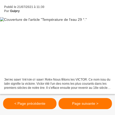
Publié le 21/07/2021 à 11:30
Par
Guipry
Эитяє ѕαιит Vι¢тσя єт ѕαιит Яσ¢н Nous fêtons les VICTOR. Ce nom issu du
latin signifie la victoire. Victor été l'un des noms les plus courants dans les
premiers siècles de notre ère. Il s’efface ensuite pour revenir au 18e siècle
en France et en Italie,...
< Page précédente
Page suivante >