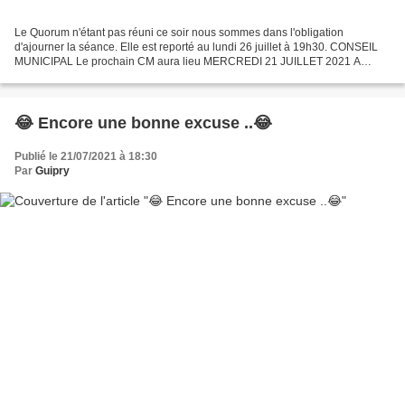
Le Quorum n'étant pas réuni ce soir nous sommes dans l'obligation
d'ajourner la séance. Elle est reporté au lundi 26 juillet à 19h30. CONSEIL
MUNICIPAL Le prochain CM aura lieu MERCREDI 21 JUILLET 2021 A
19H30, A LA SALLE DES FETES - 18 AV. DU PORT En...
😂 Encore une bonne excuse ..😂
Publié le 21/07/2021 à 18:30
Par
Guipry