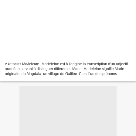
À ℓα ѕαιит Mα∂єℓєιиє.. Madeleine est à l'origine la transcription d'un adjectif
araméen servant à distinguer différentes Marie. Madeleine signifie Marie
originaire de Magdala, un village de Galilée. C’est l’un des prénoms
féminins les plus courants aux...