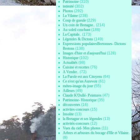
Patrimoine
(310)
intimité
(302)
Photos
(292)
La Vilaine
(238)
Coup de gueule
(229)
Un coin de Bretagne..
(214)
Au soleil couchant
(188)
La Capitale..
(173)
Légendes & Dictons
(149)
Expressions populairesBretonnes- Dictons
Bretons
(138)
Images d'hier et d'aujourd'hui
(128)
Historique
(102)
Actualités
(98)
Cuisine et recettes
(76)
A Vendre..
(72)
La Parole est aux Citoyens
(64)
Ce n'est qu'un Aurevoir
(61)
méteo-image du jour
(55)
Ailleurs
(49)
Claude K'Oullé- Peintures
(47)
Patrimoine- Historique
(35)
découvertes
(16)
activites-concours
(15)
Insolite
(13)
la Bretagne et ses légendes
(13)
activités-concours
(12)
Vues du ciel- Mes photos
(11)
Arbres et arbustes du bocage d'Ille et Vilaine.
(8)