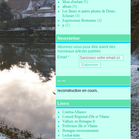
Mots d'enfant
(5)
album
(5)
Les fleurs et autres photos de Denis-
Eclusier
(4)
Expressions Bretonnes
(3)
p
(2)
Newsletter
Abonnez-vous pour être averti des
nouveaux articles publiés.
Email
~ ~
reconstruction en cours..
Liens
Cinéma Alliance
Conseil Régional d'Ile et Vilaine
Vallons en Bretagne.fr
Préfecture Ille et Vilaine
Bretagne-environnement
Lechat-lutin