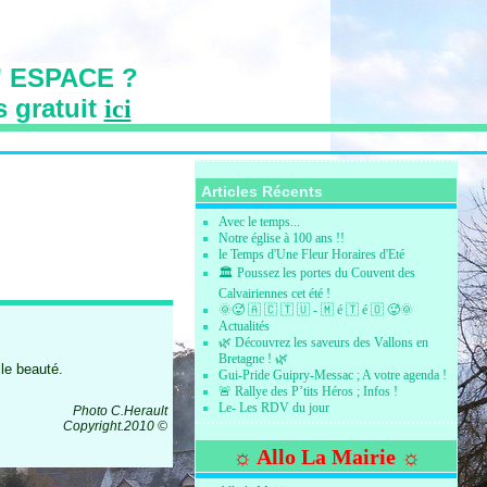
 ESPACE ?
s gratuit
ici
s des Vallons
Articles Récents
Avec le temps...
Notre église à 100 ans !!
le Temps d'Une Fleur Horaires d'Eté
🏛️ Poussez les portes du Couvent des
Calvairiennes cet été !
🌞🥵 🇦 🇨 🇹 🇺 - 🇲 é 🇹 é 🇴 🥵🌞
Actualités
🌿 Découvrez les saveurs des Vallons en
Bretagne ! 🌿
ile beauté.
Gui-Pride Guipry-Messac ; A votre agenda !
🚨 Rallye des P’tits Héros ; Infos !
Le- Les RDV du jour
Photo C.Herault
Copyright.2010 ©
☼ Allo La Mairie ☼