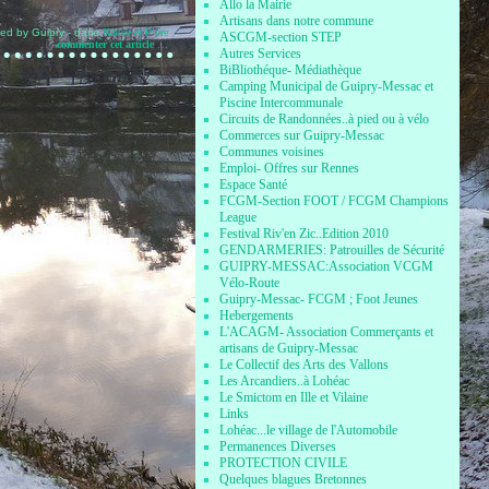
Allo la Mairie
Artisans dans notre commune
hed by Guipry
-
dans
Nature et Flore
ASCGM-section STEP
commenter cet article
…
Autres Services
BiBliothéque- Médiathèque
Camping Municipal de Guipry-Messac et
Piscine Intercommunale
Circuits de Randonnées..à pied ou à vélo
Commerces sur Guipry-Messac
Communes voisines
Emploi- Offres sur Rennes
Espace Santé
FCGM-Section FOOT / FCGM Champions
League
Festival Riv'en Zic..Edition 2010
GENDARMERIES: Patrouilles de Sécurité
GUIPRY-MESSAC:Association VCGM
Vélo-Route
Guipry-Messac- FCGM ; Foot Jeunes
Hebergements
L'ACAGM- Association Commerçants et
artisans de Guipry-Messac
Le Collectif des Arts des Vallons
Les Arcandiers..à Lohéac
Le Smictom en Ille et Vilaine
Links
Lohéac...le village de l'Automobile
Permanences Diverses
PROTECTION CIVILE
Quelques blagues Bretonnes