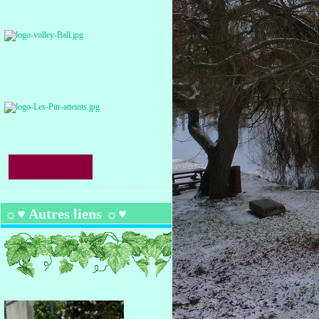
☼♥ Autres liens ☼♥