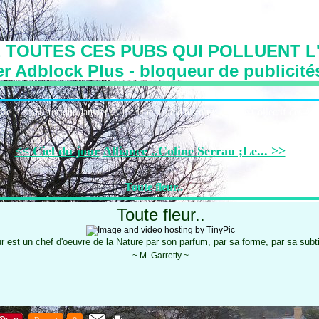
 TOUTES CES PUBS QUI POLLUENT L'
r Adblock Plus - bloqueur de publicité
irie
Historique:Janvier 2016: Une page d'histoire
Le Collectif des Art
<< Ciel du jour
Alliance ..Coline Serrau ;Le... >>
Toute fleur..
Toute fleur..
ur est un chef d'oeuvre de la Nature par son parfum, par sa forme, par sa subt
~ M. Garretty ~