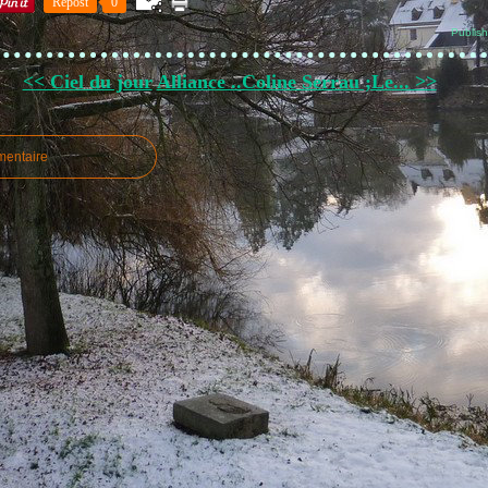
Repost
0
Publis
<< Ciel du jour
Alliance ..Coline Serrau ;Le... >>
mentaire