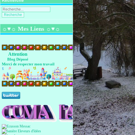
Recherche
☼♥☼ Mes Liens ☼♥☼
Attention
Blog Déposé
Merci de respecter mon travail