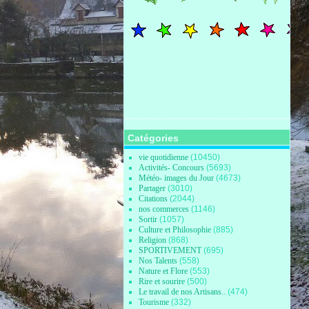
Catégories
vie quotidienne
(10450)
Activités- Concours
(5693)
Météo- images du Jour
(4673)
Partager
(3010)
Citations
(2044)
nos commerces
(1146)
Sortir
(1057)
Culture et Philosophie
(885)
Religion
(868)
SPORTIVEMENT
(695)
Nos Talents
(558)
Nature et Flore
(553)
Rire et sourire
(500)
Le travail de nos Artisans..
(474)
Tourisme
(332)