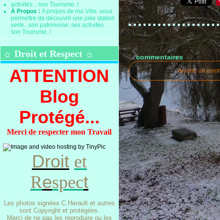
À Propos :
A propos de ma Ville..vous
permettre de découvrir une jolie station
verte...son patrimoine..ses activités ..
son Tourisme..!
☼ Droit et Respect ☼
commentaires
ATTENTION
Ajouter un com
Blog
Protégé...
Merci de respecter mon Travail
Droit
et
e
t
R
spec
Les photos signées C.Herault et autres
sont Copyright et protégées.
Merci de ne pas les reproduire ou les