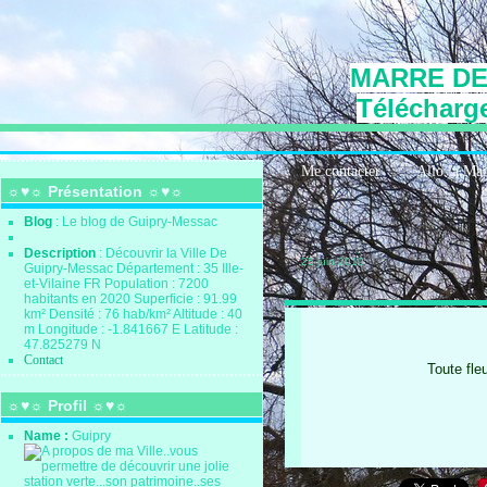
MARRE DE
Télécharge
Me contacter
Allo la Ma
☼♥☼ Présentation ☼♥☼
Blog
: Le blog de Guipry-Messac
Description
: Découvrir la Ville De
25 juin 2010
Guipry-Messac Département : 35 Ille-
et-Vilaine FR Population : 7200
habitants en 2020 Superficie : 91.99
km² Densité : 76 hab/km² Altitude : 40
m Longitude : -1.841667 E Latitude :
47.825279 N
Contact
Toute fle
☼♥☼ Profil ☼♥☼
Name :
Guipry