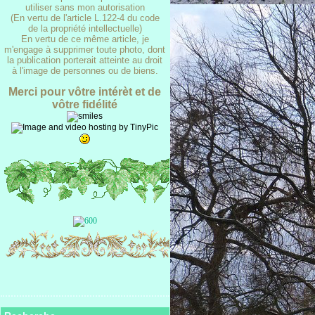
utiliser sans mon autorisation
(En vertu de l'article L.122-4 du code
de la propriété intellectuelle)
En vertu de ce même article, je
m'engage à supprimer toute photo, dont
la publication porterait atteinte au droit
à l'image de personnes ou de biens.
Merci pour vôtre intérèt et de
vôtre fidélité