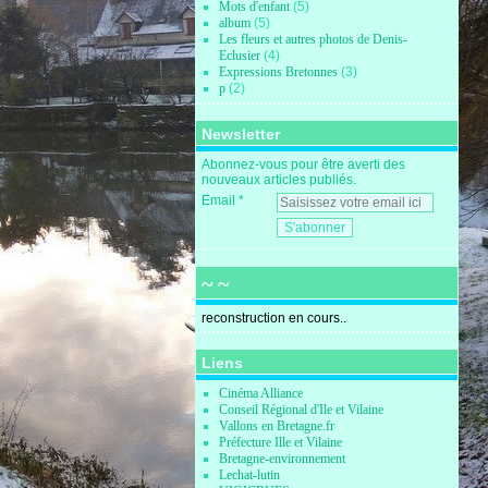
Mots d'enfant
(5)
album
(5)
Les fleurs et autres photos de Denis-
Eclusier
(4)
Expressions Bretonnes
(3)
p
(2)
Newsletter
Abonnez-vous pour être averti des
nouveaux articles publiés.
Email
~ ~
reconstruction en cours..
Liens
Cinéma Alliance
Conseil Régional d'Ile et Vilaine
Vallons en Bretagne.fr
Préfecture Ille et Vilaine
Bretagne-environnement
Lechat-lutin