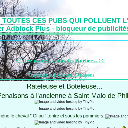
 TOUTES CES PUBS QUI POLLUENT L'
r Adblock Plus - bloqueur de publicité
irie
Historique:Janvier 2016: Une page d'histoire
Le Collectif des Art
<< Discussions..
Quais des Bateliers.. >>
Rateleuse et Boteleuse...Fenaisons
Rateleuse et Boteleuse...
Fenaisons à l'ancienne à Saint Malo de Phi
mène le cheval " Gilou "..entre et sous les pommiers..