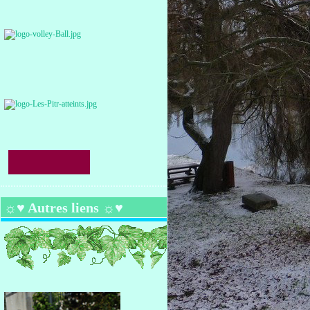
☼♥ Autres liens ☼♥