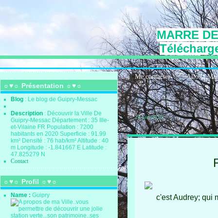
MARRE DE
Télécharge
Me contacter
Allo la Ma
☼♥☼ Présentation ☼♥☼
Blog
: Le blog de Guipry-Messac
Description
: Découvrir la Ville De
23 juin 2010
Guipry-Messac Département : 35 Ille-
et-Vilaine FR Population : 7200
habitants en 2020 Superficie : 91.99
km² Densité : 76 hab/km² Altitude : 40
m Longitude : -1.841667 E Latitude :
47.825279 N
Contact
☼♥☼ Profil ☼♥☼
Name :
Guipry
c'est Audrey; qui 