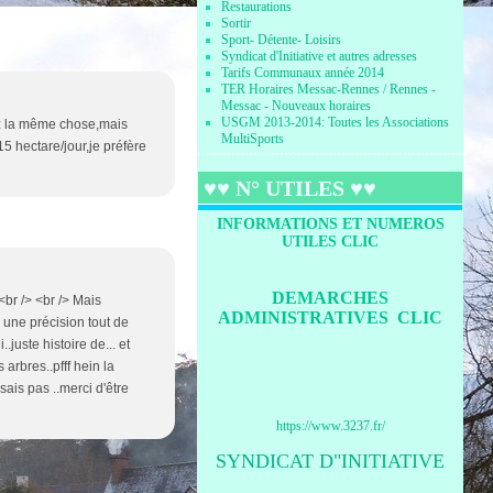
Restaurations
Sortir
Sport- Détente- Loisirs
Syndicat d'Initiative et autres adresses
Tarifs Communaux année 2014
TER Horaires Messac-Rennes / Rennes -
Messac - Nouveaux horaires
USGM 2013-2014: Toutes les Associations
ez la même chose,mais
MultiSports
5 hectare/jour,je préfère
♥♥ N° UTILES ♥♥
INFORMATIONS ET NUMEROS
UTILES CLIC
DEMARCHES
 <br /> <br /> Mais
ADMINISTRATIVES CLIC
e une précision tout de
.juste histoire de... et
arbres..pfff hein la
sais pas ..merci d'être
https://www.3237.fr/
SYNDICAT D"INITIATIVE