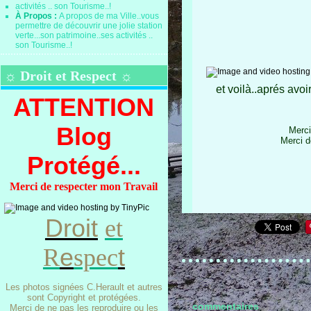
À Propos :
A propos de ma Ville..vous
permettre de découvrir une jolie station
verte...son patrimoine..ses activités ..
son Tourisme..!
☼ Droit et Respect ☼
et voilà..aprés avoi
ATTENTION
Blog
Merci
Merci d
Protégé...
Merci de respecter mon Travail
Droit
et
e
t
R
spec
Les photos signées C.Herault et autres
sont Copyright et protégées.
commentaires
Merci de ne pas les reproduire ou les