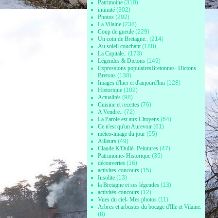
Patrimoine
(310)
intimité
(302)
Photos
(292)
La Vilaine
(238)
Coup de gueule
(229)
Un coin de Bretagne..
(214)
Au soleil couchant
(188)
La Capitale..
(173)
Légendes & Dictons
(149)
Expressions populairesBretonnes- Dictons
Bretons
(138)
Images d'hier et d'aujourd'hui
(128)
Historique
(102)
Actualités
(98)
Cuisine et recettes
(76)
A Vendre..
(72)
La Parole est aux Citoyens
(64)
Ce n'est qu'un Aurevoir
(61)
méteo-image du jour
(55)
Ailleurs
(49)
Claude K'Oullé- Peintures
(47)
Patrimoine- Historique
(35)
découvertes
(16)
activites-concours
(15)
Insolite
(13)
la Bretagne et ses légendes
(13)
activités-concours
(12)
Vues du ciel- Mes photos
(11)
Arbres et arbustes du bocage d'Ille et Vilaine.
(8)