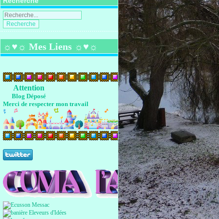
Recherche
☼♥☼ Mes Liens ☼♥☼
Attention
Blog Déposé
Merci de respecter mon travail