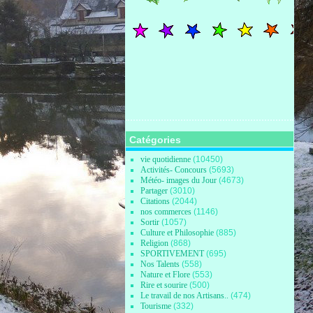
Catégories
vie quotidienne
(10450)
Activités- Concours
(5693)
Météo- images du Jour
(4673)
Partager
(3010)
Citations
(2044)
nos commerces
(1146)
Sortir
(1057)
Culture et Philosophie
(885)
Religion
(868)
SPORTIVEMENT
(695)
Nos Talents
(558)
Nature et Flore
(553)
Rire et sourire
(500)
Le travail de nos Artisans..
(474)
Tourisme
(332)