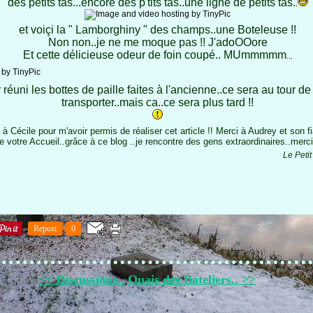
des petits tas...encore des p'tits tas..une ligne de petits tas.
.
et voiçi la " Lamborghiny " des champs..une Boteleuse !!
Non non..je ne me moque pas !! J'adoOOore
Et cette délicieuse odeur de foin coupé.. MUmmmmm
...
r réuni les bottes de paille faites à l'ancienne..ce sera au tour de
transporter..mais ca..ce sera plus tard !!
 à Cécile pour m'avoir permis de réaliser cet article !! Merci à Audrey et son f
e votre Accueil..grâce à ce blog ..je rencontre des gens extraordinaires..merci
Le Peti
Repost
0
P
<< Discussions..
Quais des Bateliers.. >>