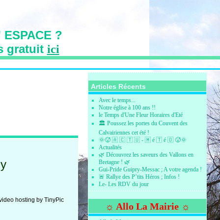
 ESPACE ?
s gratuit
ici
s des Vallons
Articles Récents
Avec le temps...
Notre église à 100 ans !!
le Temps d'Une Fleur Horaires d'Eté
🏛️ Poussez les portes du Couvent des
Calvairiennes cet été !
🌞🥵 🇦 🇨 🇹 🇺 - 🇲 é 🇹 é 🇴 🥵🌞
Actualités
🌿 Découvrez les saveurs des Vallons en
ly
Bretagne ! 🌿
Gui-Pride Guipry-Messac ; A votre agenda !
🚨 Rallye des P’tits Héros ; Infos !
Le- Les RDV du jour
☼ Allo La Mairie ☼