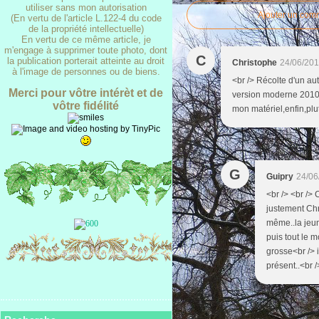
utiliser sans mon autorisation
Ajouter un com
(En vertu de l'article L.122-4 du code
de la propriété intellectuelle)
En vertu de ce même article, je
m'engage à supprimer toute photo, dont
C
la publication porterait atteinte au droit
Christophe
24/06/201
à l'image de personnes ou de biens.
<br /> Récolte d'un au
Merci pour vôtre intérèt et de
version moderne 2010..
vôtre fidélité
mon matériel,enfin,plutô
G
Guipry
24/06
<br /> <br /> 
justement Chri
même..la jeune
puis tout le 
grosse<br /> i
présent..<br /