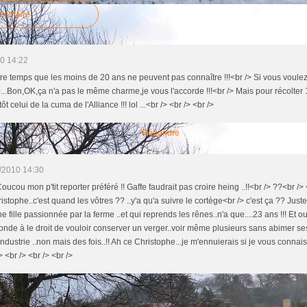
mentaire
0 14:22
tre temps que les moins de 20 ans ne peuvent pas connaître !!!<br /> Si vous voul
.Bon,OK,ça n'a pas le même charme,je vous l'accorde !!!<br /> Mais pour récolter 1
t celui de la cuma de l'Alliance !!! lol ...<br /> <br /> <br />
Répondre
/2010 14:30
Coucou mon p'tit reporter préféré !! Gaffe faudrait pas croire heing ..!!<br /> ??<br />
stophe..c'est quand les vôtres ?? ..y'a qu'a suivre le cortège<br /> c'est ça ?? Just
 fille passionnée par la ferme ..et qui reprends les rênes..n'a que....23 ans !!! Et oui.
monde à le droit de vouloir conserver un verger..voir même plusieurs sans abimer ses 
ndustrie ..non mais des fois..!! Ah ce Christophe...je m'ennuierais si je vous connais
> <br /> <br /> <br />