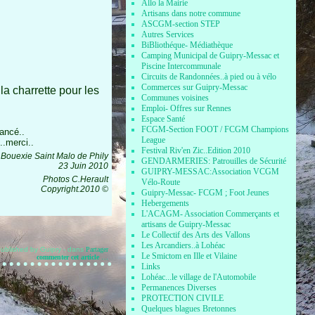
Allo la Mairie
Artisans dans notre commune
ASCGM-section STEP
Autres Services
BiBliothéque- Médiathèque
Camping Municipal de Guipry-Messac et
Piscine Intercommunale
Circuits de Randonnées..à pied ou à vélo
Commerces sur Guipry-Messac
 la charrette pour les
Communes voisines
Emploi- Offres sur Rennes
Espace Santé
FCGM-Section FOOT / FCGM Champions
iancé..
League
..merci..
Festival Riv'en Zic..Edition 2010
t Bouexie Saint Malo de Phily
GENDARMERIES: Patrouilles de Sécurité
23 Juin 2010
GUIPRY-MESSAC:Association VCGM
Photos C.Herault
Vélo-Route
Copyright.2010 ©
Guipry-Messac- FCGM ; Foot Jeunes
Hebergements
L'ACAGM- Association Commerçants et
artisans de Guipry-Messac
Le Collectif des Arts des Vallons
Les Arcandiers..à Lohéac
ublished by Guipry
-
dans
Partager
Le Smictom en Ille et Vilaine
commenter cet article
…
Links
Lohéac...le village de l'Automobile
Permanences Diverses
PROTECTION CIVILE
Quelques blagues Bretonnes