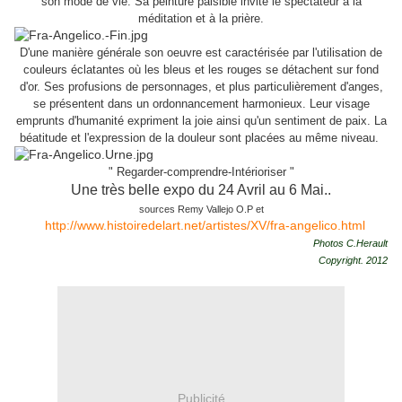
son mode de vie. Sa peinture paisible invite le spectateur à la
méditation et à la prière.
D'une manière générale son oeuvre est caractérisée par l'utilisation de
couleurs éclatantes où les bleus et les rouges se détachent sur fond
d'or. Ses profusions de personnages, et plus particulièrement d'anges,
se présentent dans un ordonnancement harmonieux. Leur visage
emprunts d'humanité expriment la joie ainsi qu'un sentiment de paix. La
béatitude et l'expression de la douleur sont placées au même niveau.
" Regarder-comprendre-Intérioriser "
Une très belle expo du 24 Avril au 6 Mai..
sources Remy Vallejo O.P et
http://www.histoiredelart.net/artistes/XV/fra-angelico.html
Photos C.Herault
Copyright. 2012
Publicité