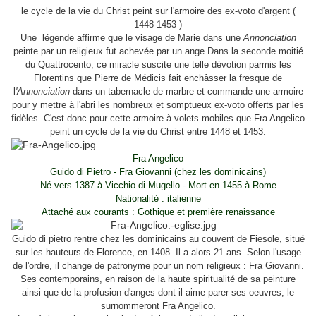
le cycle de la vie du Christ peint sur l'armoire des ex-voto d'argent (
1448-1453 )
Une légende affirme que le visage de Marie dans une
Annonciation
peinte par un religieux fut achevée par un ange.Dans la seconde moitié
du Quattrocento, ce miracle suscite une telle dévotion parmis les
Florentins que Pierre de Médicis fait enchâsser la fresque de
l
'Annonciation
dans un tabernacle de marbre et commande une armoire
pour y mettre à l'abri les nombreux et somptueux ex-voto offerts par les
fidèles. C'est donc pour cette armoire à volets mobiles que Fra Angelico
peint un cycle de la vie du Christ entre 1448 et 1453.
Fra Angelico
Guido di Pietro - Fra Giovanni (chez les dominicains)
Né vers 1387 à Vicchio di Mugello - Mort en 1455 à Rome
Nationalité : italienne
Attaché aux courants : Gothique et première renaissance
Guido di pietro rentre chez les dominicains au couvent de Fiesole, situé
sur les hauteurs de Florence, en 1408. Il a alors 21 ans. Selon l'usage
de l'ordre, il change de patronyme pour un nom religieux : Fra Giovanni.
Ses contemporains, en raison de la haute spiritualité de sa peinture
ainsi que de la profusion d'anges dont il aime parer ses oeuvres, le
surnommeront Fra Angelico.