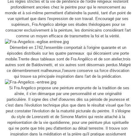
Les règles strictes et la vie de pénitence de l'ordre religieux resteront
profondément ancrées chez le peintre pour qui le renoncement au
monde et à soi-même permettent d'atteindre la pureté, tant d'un point de
vue spirituel que dans l'expression de son travail. Encouragé par ses
,
supérieurs
Fra Angelico abrège ses études théologiques pour se
consacrer exclusivement à la peinture, les dominicains considérant l'art
comme un moyen efficace de transmettre la foi et la vérité.
Démenbré en 1742,l'ensemble comportait à l'origine quarante et un
épisodes distribués sur les quatre panneaux qui décoraient une porte
mobile.Trente deux tableaux sont de Fra Angélico et de son atelier,trois
autres sont de Baldovinetti, et six autres sont désormais perdus.Malgrè
ce démembrement malheureux,l'oeuvre conserve sa force d'évocation
qui trouve sa principale inspiration dans l'art de la prédication.
Si Fra Angelico propose une peinture emprunte de la tradition de ses
aînée, il s'en démarque par une personnalité et une originalité
particulière. Il signe des chef d'oeuvres dès sa période de jeunesse et
c'est dans l'évolution technique plus que dans le résultat visuel que l'on
peut constater l'évolution de la maturité picturale du peintre. Il s'éloigne
du style de Lorenzetti et de Simone Martini qui reste attaché à la
représentation de la vie quotidienne, pour une peinture plus spirituelle
qui ne porte que très peu d'attention au détail terrestre. Il trouve son
inspiration dans la méditation et la prière qu'il pratique assidument