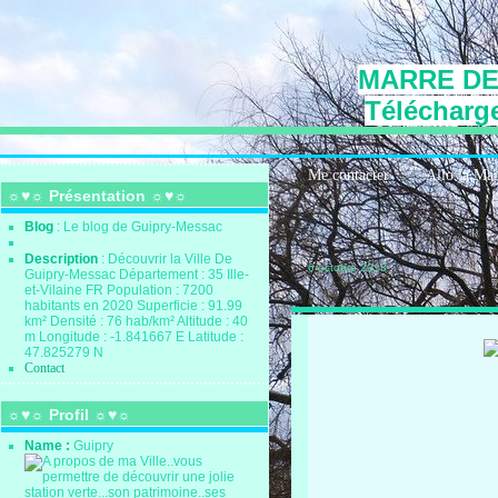
MARRE DE
Télécharge
Me contacter
Allo la Ma
☼♥☼ Présentation ☼♥☼
Blog
: Le blog de Guipry-Messac
Description
: Découvrir la Ville De
6 octobre 2013
Guipry-Messac Département : 35 Ille-
et-Vilaine FR Population : 7200
habitants en 2020 Superficie : 91.99
km² Densité : 76 hab/km² Altitude : 40
m Longitude : -1.841667 E Latitude :
47.825279 N
Contact
☼♥☼ Profil ☼♥☼
Name :
Guipry