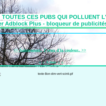
 TOUTES CES PUBS QUI POLLUENT L'
r Adblock Plus - bloqueur de publicité
irie
Historique:Janvier 2016: Une page d'histoire
Le Collectif des Art
<< Saintement..
J'veux d'la couleur.. >>
☼☼ A tous ☼☼