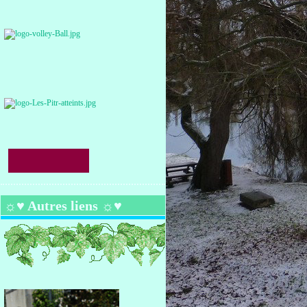
☼♥ Autres liens ☼♥