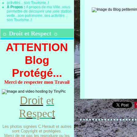
À Propos :
A propos de ma Ville..vous
permettre de découvrir une jolie station
verte...son patrimoine..ses activités ..
son Tourisme..!
☼ Droit et Respect ☼
ATTENTION
Blog
Protégé...
Merci de respecter mon Travail
Droit
et
e
t
R
spec
Les photos signées C.Herault et autres
sont Copyright et protégées.
Merci de ne pas les reproduire ou les