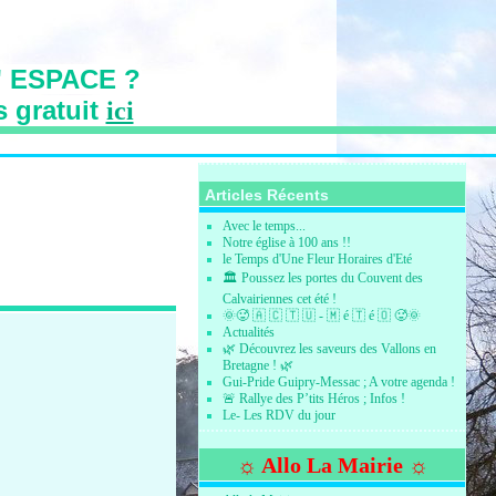
 ESPACE ?
s gratuit
ici
s des Vallons
Articles Récents
Avec le temps...
Notre église à 100 ans !!
le Temps d'Une Fleur Horaires d'Eté
🏛️ Poussez les portes du Couvent des
Calvairiennes cet été !
🌞🥵 🇦 🇨 🇹 🇺 - 🇲 é 🇹 é 🇴 🥵🌞
Actualités
🌿 Découvrez les saveurs des Vallons en
Bretagne ! 🌿
Gui-Pride Guipry-Messac ; A votre agenda !
🚨 Rallye des P’tits Héros ; Infos !
Le- Les RDV du jour
☼ Allo La Mairie ☼