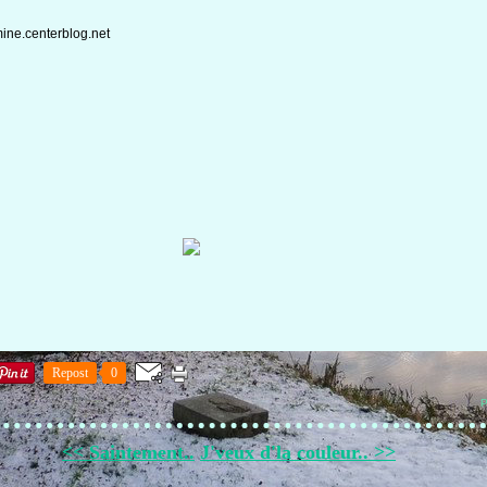
Repost
0
P
<< Saintement..
J'veux d'la couleur.. >>