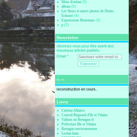
Mots d'enfant
(5)
album
(5)
Les fleurs et autres photos de Denis-
Eclusier
(4)
Expressions Bretonnes
(3)
p
(2)
Newsletter
Abonnez-vous pour être averti des
nouveaux articles publiés.
Email
~ ~
reconstruction en cours..
Liens
Cinéma Alliance
Conseil Régional d'Ile et Vilaine
Vallons en Bretagne.fr
Préfecture Ille et Vilaine
Bretagne-environnement
Lechat-lutin