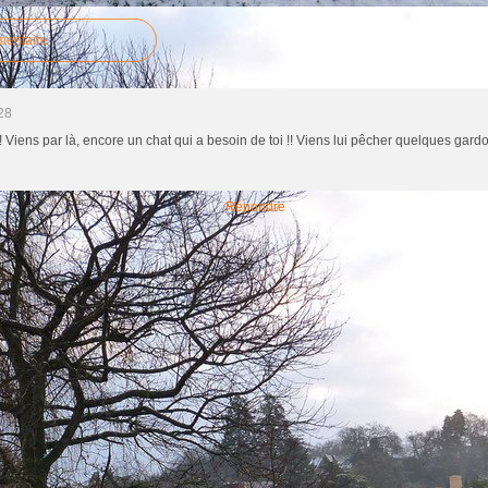
mentaire
28
s par là, encore un chat qui a besoin de toi !! Viens lui pêcher quelques gardon
Répondre