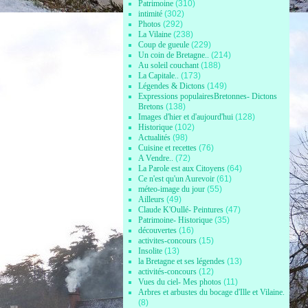
Patrimoine
(310)
intimité
(302)
Photos
(292)
La Vilaine
(238)
Coup de gueule
(229)
Un coin de Bretagne..
(214)
Au soleil couchant
(188)
La Capitale..
(173)
Légendes & Dictons
(149)
Expressions populairesBretonnes- Dictons
Bretons
(138)
Images d'hier et d'aujourd'hui
(128)
Historique
(102)
Actualités
(98)
Cuisine et recettes
(76)
A Vendre..
(72)
La Parole est aux Citoyens
(64)
Ce n'est qu'un Aurevoir
(61)
méteo-image du jour
(55)
Ailleurs
(49)
Claude K'Oullé- Peintures
(47)
Patrimoine- Historique
(35)
découvertes
(16)
activites-concours
(15)
Insolite
(13)
la Bretagne et ses légendes
(13)
activités-concours
(12)
Vues du ciel- Mes photos
(11)
Arbres et arbustes du bocage d'Ille et Vilaine.
(8)