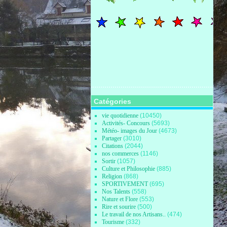
Catégories
vie quotidienne
(10450)
Activités- Concours
(5693)
Météo- images du Jour
(4673)
Partager
(3010)
Citations
(2044)
nos commerces
(1146)
Sortir
(1057)
Culture et Philosophie
(885)
Religion
(868)
SPORTIVEMENT
(695)
Nos Talents
(558)
Nature et Flore
(553)
Rire et sourire
(500)
Le travail de nos Artisans..
(474)
Tourisme
(332)