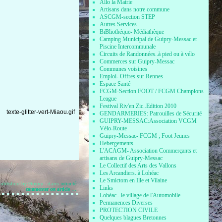
Allo la Mairie
Artisans dans notre commune
ASCGM-section STEP
Autres Services
BiBliothéque- Médiathèque
Camping Municipal de Guipry-Messac et
Piscine Intercommunale
Circuits de Randonnées..à pied ou à vélo
Commerces sur Guipry-Messac
Communes voisines
Emploi- Offres sur Rennes
Espace Santé
FCGM-Section FOOT / FCGM Champions
League
Festival Riv'en Zic..Edition 2010
GENDARMERIES: Patrouilles de Sécurité
GUIPRY-MESSAC:Association VCGM
Vélo-Route
Guipry-Messac- FCGM ; Foot Jeunes
Hebergements
L'ACAGM- Association Commerçants et
artisans de Guipry-Messac
Le Collectif des Arts des Vallons
Les Arcandiers..à Lohéac
Le Smictom en Ille et Vilaine
ublished by Guipry
-
dans
intimité
Links
commenter cet article
…
Lohéac...le village de l'Automobile
Permanences Diverses
PROTECTION CIVILE
Quelques blagues Bretonnes