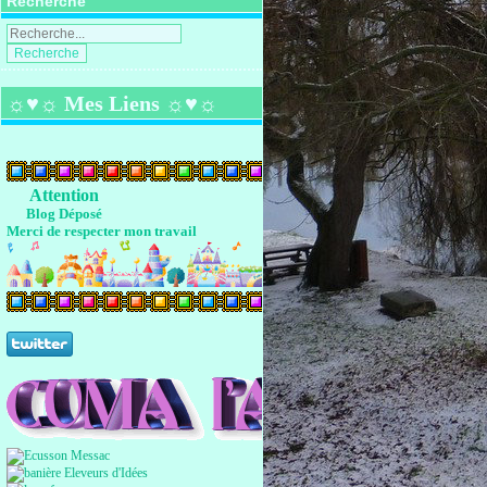
Recherche
☼♥☼ Mes Liens ☼♥☼
Attention
Blog Déposé
Merci de respecter mon travail