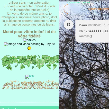
commentaires
utiliser sans mon autorisation
(En vertu de l'article L.122-4 du code
Ajouter un com
de la propriété intellectuelle)
En vertu de ce même article, je
m'engage à supprimer toute photo, dont
la publication porterait atteinte au droit
D
à l'image de personnes ou de biens.
Denis
06/10/2013 15:
Merci pour vôtre intérèt et de
BRENDAAAAAAHHH ! Vien
vôtre fidélité
ronrons ;)