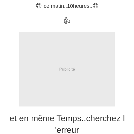
😍
😍
ce matin..10heures..
👍
Publicité
et en même Temps..cherchez l
'erreur