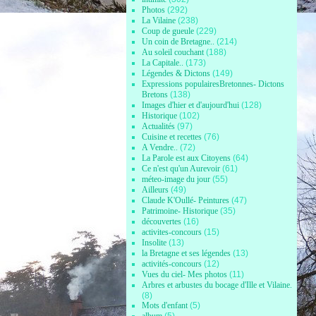
Photos
(292)
La Vilaine
(238)
Coup de gueule
(229)
Un coin de Bretagne..
(214)
Au soleil couchant
(188)
La Capitale..
(173)
Légendes & Dictons
(149)
Expressions populairesBretonnes- Dictons
Bretons
(138)
Images d'hier et d'aujourd'hui
(128)
Historique
(102)
Actualités
(97)
Cuisine et recettes
(76)
A Vendre..
(72)
La Parole est aux Citoyens
(64)
Ce n'est qu'un Aurevoir
(61)
méteo-image du jour
(55)
Ailleurs
(49)
Claude K'Oullé- Peintures
(47)
Patrimoine- Historique
(35)
découvertes
(16)
activites-concours
(15)
Insolite
(13)
la Bretagne et ses légendes
(13)
activités-concours
(12)
Vues du ciel- Mes photos
(11)
Arbres et arbustes du bocage d'Ille et Vilaine.
(8)
Mots d'enfant
(5)