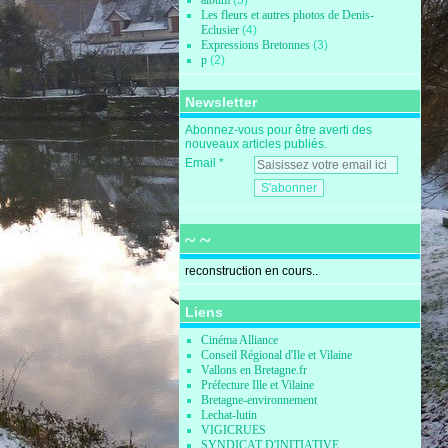
album
(5)
Les fleurs et autres photos de Denis-
Eclusier
(4)
Expressions Bretonnes
(3)
p
(2)
Newsletter
Abonnez-vous pour être averti des
nouveaux articles publiés.
Email
~ ~
reconstruction en cours..
Liens
Cinéma Alliance
Conseil Régional d'Ile et Vilaine
Vallons en Bretagne.fr
Préfecture Ille et Vilaine
Bretagne-environnement
Lechat-lutin
VIGICRUES
SYNDICAT D'INITIATIVE