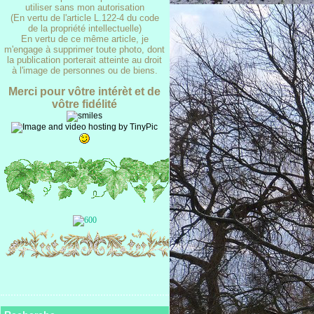
utiliser sans mon autorisation
(En vertu de l'article L.122-4 du code
de la propriété intellectuelle)
En vertu de ce même article, je
m'engage à supprimer toute photo, dont
la publication porterait atteinte au droit
à l'image de personnes ou de biens.
Merci pour vôtre intérèt et de
vôtre fidélité