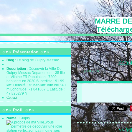
MARRE DE
Télécharge
Me contacter
Allo la Ma
☼♥☼ Présentation ☼♥☼
Blog
: Le blog de Guipry-Messac
<< Vil
Description
: Découvrir la Ville De
8 juillet 2026
Guipry-Messac Département : 35 Ille-
et-Vilaine FR Population : 7200
habitants en 2020 Superficie : 91.99
km² Densité : 76 hab/km² Altitude : 40
m Longitude : -1.841667 E Latitude :
47.825279 N
Contact
☼♥☼ Profil ☼♥☼
Name :
Guipry
<< Vil