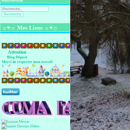
Recherche
☼♥☼ Mes Liens ☼♥☼
Attention
Blog Déposé
Merci de respecter mon travail