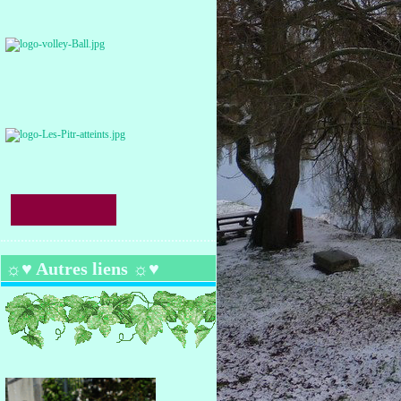
☼♥ Autres liens ☼♥