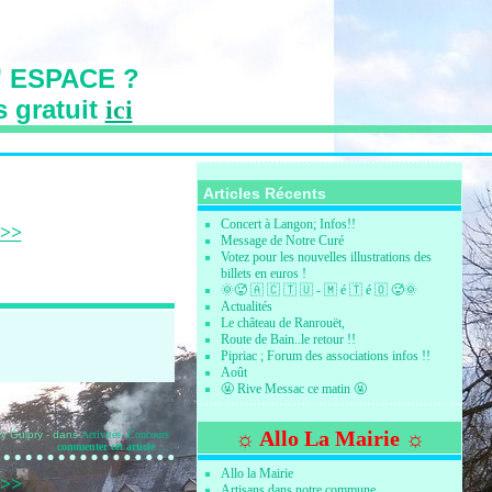
 ESPACE ?
s gratuit
ici
s des Vallons
Articles Récents
Concert à Langon; Infos!!
 >>
Message de Notre Curé
Votez pour les nouvelles illustrations des
billets en euros !
🌞🥵 🇦 🇨 🇹 🇺 - 🇲 é 🇹 é 🇴 🥵🌞
Actualités
Le château de Ranrouët,
Route de Bain..le retour !!
Pipriac ; Forum des associations infos !!
Août
🤬 Rive Messac ce matin 🤬
☼ Allo La Mairie ☼
y Guipry
-
dans
Activités- Concours
commenter cet article
…
Allo la Mairie
 >>
Artisans dans notre commune