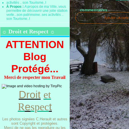
À Propos :
A propos de ma Ville..vous
commentaires
permettre de découvrir une jolie station
verte...son patrimoine..ses activités ..
Ajouter un com
son Tourisme..!
☼ Droit et Respect ☼
ATTENTION
Blog
Protégé...
Merci de respecter mon Travail
Droit
et
e
t
R
spec
Les photos signées C.Herault et autres
sont Copyright et protégées.
Merci de ne pas les reproduire ou les