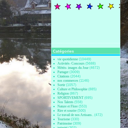
Catégories
vie quotidienne
(10449)
Activités- Concours
(5688)
Météo- images du Jour
(4672)
Partager
(3009)
Citations
(2044)
nos commerces
(1146)
Sortir
(1057)
Culture et Philosophie
(885)
Religion
(867)
SPORTIVEMENT
(695)
Nos Talents
(558)
Nature et Flore
(553)
Rire et sourire
(500)
Le travail de nos Artisans..
(472)
Tourisme
(330)
Patrimoine
(309)
intimité
(302)