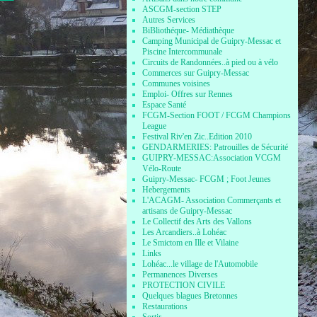
ASCGM-section STEP
Autres Services
BiBliothéque- Médiathèque
Camping Municipal de Guipry-Messac et
Piscine Intercommunale
Circuits de Randonnées..à pied ou à vélo
Commerces sur Guipry-Messac
Communes voisines
Emploi- Offres sur Rennes
Espace Santé
FCGM-Section FOOT / FCGM Champions
League
Festival Riv'en Zic..Edition 2010
GENDARMERIES: Patrouilles de Sécurité
GUIPRY-MESSAC:Association VCGM
Vélo-Route
Guipry-Messac- FCGM ; Foot Jeunes
Hebergements
L'ACAGM- Association Commerçants et
artisans de Guipry-Messac
Le Collectif des Arts des Vallons
Les Arcandiers..à Lohéac
Le Smictom en Ille et Vilaine
Links
Lohéac...le village de l'Automobile
Permanences Diverses
PROTECTION CIVILE
Quelques blagues Bretonnes
Restaurations