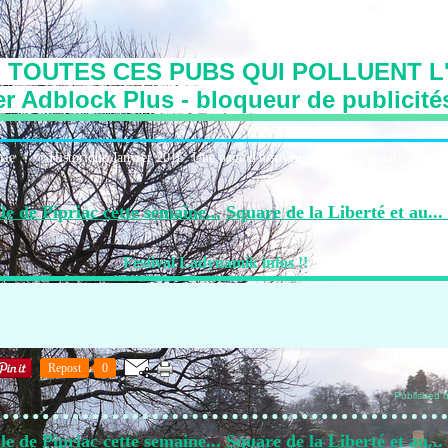
 TOUTES CES PUBS QUI POLLUENT L'
r Adblock Plus - bloqueur de publicité
irie
Historique:Janvier 2016: Une page d'histoire
Le Collectif des Art
le de Pipriac cette semaine...
Square de la Liberté et au...
Festival Ladynamik infos !!
Repost
0
Published b
le de Pipriac cette semaine...
Square de la Liberté et au...