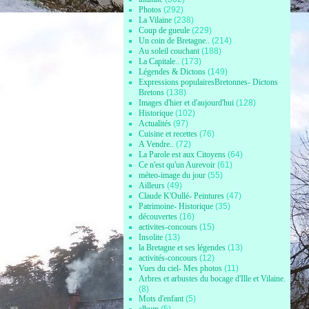
Photos
(292)
La Vilaine
(238)
Coup de gueule
(229)
Un coin de Bretagne..
(214)
Au soleil couchant
(188)
La Capitale..
(173)
Légendes & Dictons
(149)
Expressions populairesBretonnes- Dictons
Bretons
(138)
Images d'hier et d'aujourd'hui
(128)
Historique
(102)
Actualités
(97)
Cuisine et recettes
(76)
A Vendre..
(72)
La Parole est aux Citoyens
(64)
Ce n'est qu'un Aurevoir
(61)
méteo-image du jour
(55)
Ailleurs
(49)
Claude K'Oullé- Peintures
(47)
Patrimoine- Historique
(35)
découvertes
(16)
activites-concours
(15)
Insolite
(13)
la Bretagne et ses légendes
(13)
activités-concours
(12)
Vues du ciel- Mes photos
(11)
Arbres et arbustes du bocage d'Ille et Vilaine.
(8)
Mots d'enfant
(5)