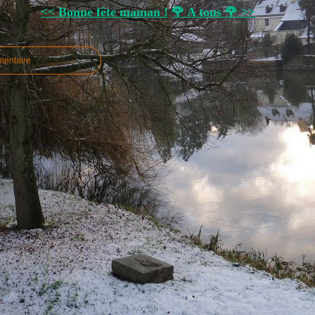
<< Bonne fête maman !
🌹 A tous 🌹 >>
mentaire