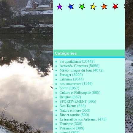
Catégories
vie quotidienne
(10449)
Activités- Concours
(5688)
Météo- images du Jour
(4672)
Partager
(3009)
Citations
(2044)
nos commerces
(1146)
Sortir
(1057)
Culture et Philosophie
(885)
Religion
(867)
SPORTIVEMENT
(695)
Nos Talents
(558)
Nature et Flore
(553)
Rire et sourire
(500)
Le travail de nos Artisans..
(473)
Tourisme
(330)
Patrimoine
(309)
intimité
(302)