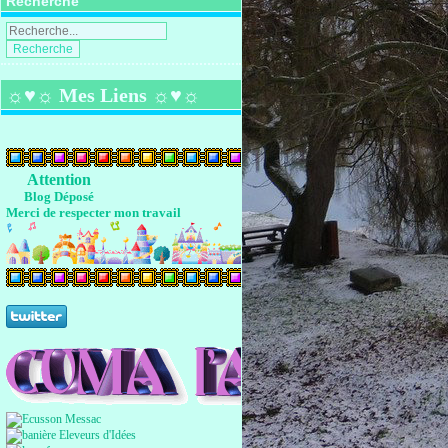
Recherche
☼♥☼ Mes Liens ☼♥☼
Attention
Blog Déposé
Merci de respecter mon travail