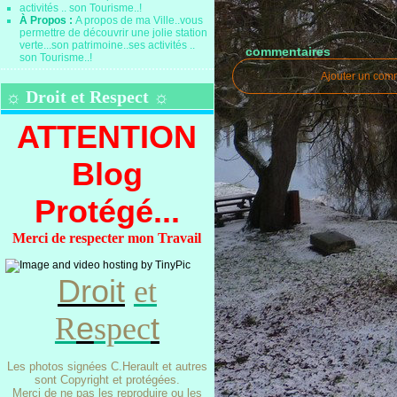
À Propos :
A propos de ma Ville..vous
permettre de découvrir une jolie station
verte...son patrimoine..ses activités ..
commentaires
son Tourisme..!
Ajouter un com
☼ Droit et Respect ☼
ATTENTION
Blog
Protégé...
Merci de respecter mon Travail
Droit
et
e
t
R
spec
Les photos signées C.Herault et autres
sont Copyright et protégées.
Merci de ne pas les reproduire ou les