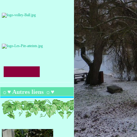
☼♥ Autres liens ☼♥