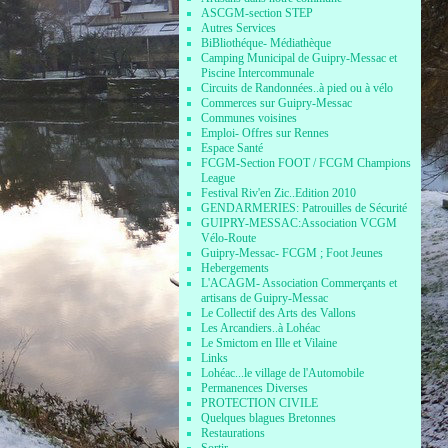
ASCGM-section STEP
Autres Services
BiBliothéque- Médiathèque
Camping Municipal de Guipry-Messac et
Piscine Intercommunale
Circuits de Randonnées..à pied ou à vélo
Commerces sur Guipry-Messac
Communes voisines
Emploi- Offres sur Rennes
Espace Santé
FCGM-Section FOOT / FCGM Champions
League
Festival Riv'en Zic..Edition 2010
GENDARMERIES: Patrouilles de Sécurité
GUIPRY-MESSAC:Association VCGM
Vélo-Route
Guipry-Messac- FCGM ; Foot Jeunes
Hebergements
L'ACAGM- Association Commerçants et
artisans de Guipry-Messac
Le Collectif des Arts des Vallons
Les Arcandiers..à Lohéac
Le Smictom en Ille et Vilaine
Links
Lohéac...le village de l'Automobile
Permanences Diverses
PROTECTION CIVILE
Quelques blagues Bretonnes
Restaurations