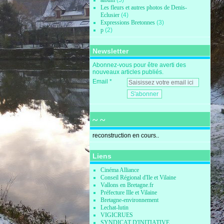
album
(5)
Les fleurs et autres photos de Denis-
Eclusier
(4)
Expressions Bretonnes
(3)
p
(2)
Newsletter
Abonnez-vous pour être averti des
nouveaux articles publiés.
Email
~ ~
reconstruction en cours..
Liens
Cinéma Alliance
Conseil Régional d'Ile et Vilaine
Vallons en Bretagne.fr
Préfecture Ille et Vilaine
Bretagne-environnement
Lechat-lutin
VIGICRUES
SYNDICAT D'INITIATIVE