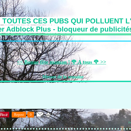
 TOUTES CES PUBS QUI POLLUENT L'
r Adblock Plus - bloqueur de publicité
irie
Historique:Janvier 2016: Une page d'histoire
Le Collectif des Art
<< Bonne fête maman !
🌹 A tous 🌹 >>
Messes de la semaine
Repost
0
P