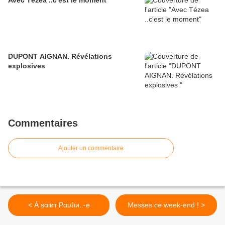
Avec Tézea ..c'est le moment
DUPONT AIGNAN. Révélations
explosives
Commentaires
Ajouter un commentaire
< À ѕαιит Рαυℓιи..-e
Messes ce week-end ! >