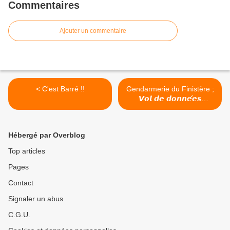
Commentaires
Ajouter un commentaire
< C'est Barré !!
Gendarmerie du Finistère ;
𝙑𝙤𝙡 𝙙𝙚 𝙙𝙤𝙣𝙣𝙚́𝙚𝙨
𝙗𝙖𝙣𝙘𝙖𝙞𝙧𝙚𝙨 >
Hébergé par Overblog
Top articles
Pages
Contact
Signaler un abus
C.G.U.