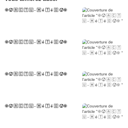
🌞🥵 🇦 🇨 🇹 🇺 - 🇲 é 🇹 é 🇴 🥵🌞
🌞🥵 🇦 🇨 🇹 🇺 - 🇲 é 🇹 é 🇴 🥵🌞
🌞🥵 🇦 🇨 🇹 🇺 - 🇲 é 🇹 é 🇴 🥵🌞
🌞🥵 🇦 🇨 🇹 🇺 - 🇲 é 🇹 é 🇴 🥵🌞