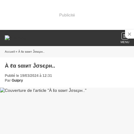
Publicité
MENU
Accueil
» À ℓα ѕαιит Ĵσѕєρн..
À ℓα ѕαιит Ĵσѕєρн..
Publié le 19/03/2024 à 12:31
Par
Guipry