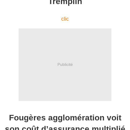
Tremplin
clic
Publicité
Fougères agglomération voit
son coût d’assurance multiplié