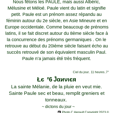
Nous fêtons les PAULE, mais aussi Albéric,
Mélusine et Méloé. Paule vient du latin et signifie
petit. Paule est un prénom assez répandu au
féminin autour du 2e siècle, en Asie Mineure et en
Europe occidentale. Comme beaucoup de prénoms
latins, il se fait discret autour du 8ème siècle face à
la concurrence des prénoms germaniques . On le
retrouve au début du 20ième siècle faisant écho au
succès retrouvé de son équivalent masculin Paul.
Paule n’a jamais été très fréquent.
Ciel du jour.. 11 heures..7°
Łє
²6
Ĵαиνιєя
La sainte Mélanie, de la pluie en veut mie.
Sainte Paule sec et beau, remplit greniers et
tonneaux.
~ dictons du jour ~
📷
Photo C.Herault
Copyright 2023
©