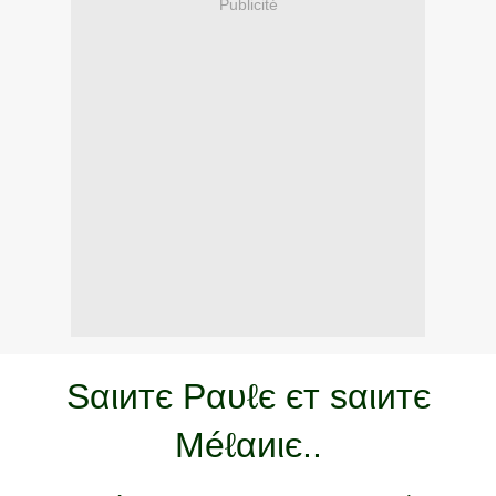
Publicité
Sαιитє Рαυℓє єт ѕαιитє
Méℓαиιє..