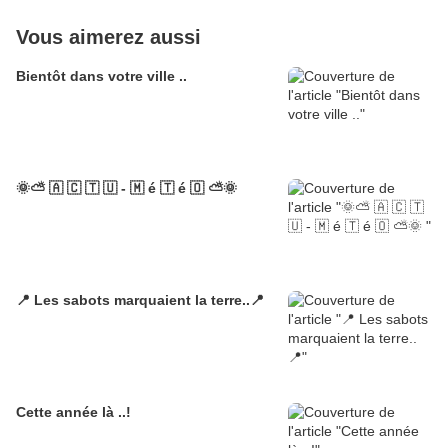
Vous aimerez aussi
Bientôt dans votre ville ..
🌞⛅ 🇦 🇨 🇹 🇺 - 🇲 é 🇹 é 🇴 ⛅🌞
📍 Les sabots marquaient la terre..📍
Cette année là ..!