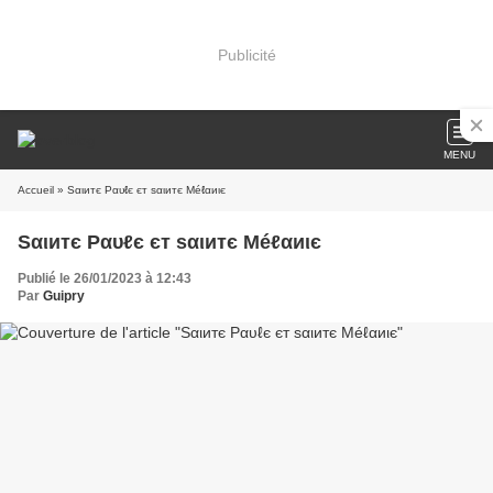
Publicité
MENU
Accueil
» Sαιитє Рαυℓє єт ѕαιитє Méℓαиιє
Sαιитє Рαυℓє єт ѕαιитє Méℓαиιє
Publié le 26/01/2023 à 12:43
Par
Guipry