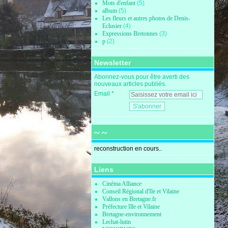
Mots d'enfant
(5)
album
(5)
Les fleurs et autres photos de Denis-
Eclusier
(4)
Expressions Bretonnes
(3)
p
(2)
Newsletter
Abonnez-vous pour être averti des
nouveaux articles publiés.
Email
~ ~
reconstruction en cours..
Liens
Cinéma Alliance
Conseil Régional d'Ile et Vilaine
Vallons en Bretagne.fr
Préfecture Ille et Vilaine
Bretagne-environnement
Lechat-lutin