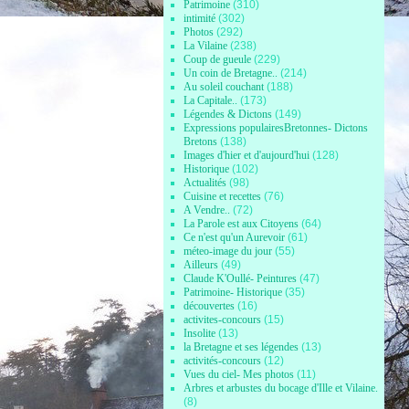
Patrimoine
(310)
intimité
(302)
Photos
(292)
La Vilaine
(238)
Coup de gueule
(229)
Un coin de Bretagne..
(214)
Au soleil couchant
(188)
La Capitale..
(173)
Légendes & Dictons
(149)
Expressions populairesBretonnes- Dictons
Bretons
(138)
Images d'hier et d'aujourd'hui
(128)
Historique
(102)
Actualités
(98)
Cuisine et recettes
(76)
A Vendre..
(72)
La Parole est aux Citoyens
(64)
Ce n'est qu'un Aurevoir
(61)
méteo-image du jour
(55)
Ailleurs
(49)
Claude K'Oullé- Peintures
(47)
Patrimoine- Historique
(35)
découvertes
(16)
activites-concours
(15)
Insolite
(13)
la Bretagne et ses légendes
(13)
activités-concours
(12)
Vues du ciel- Mes photos
(11)
Arbres et arbustes du bocage d'Ille et Vilaine.
(8)