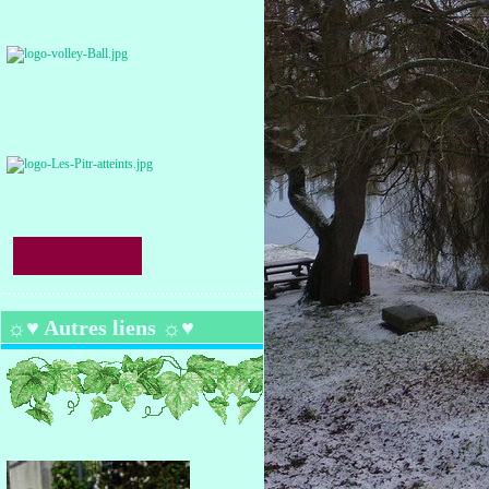
☼♥ Autres liens ☼♥