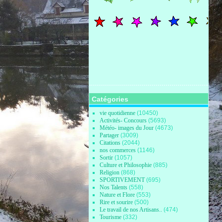
Catégories
vie quotidienne
(10450)
Activités- Concours
(5693)
Météo- images du Jour
(4673)
Partager
(3009)
Citations
(2044)
nos commerces
(1146)
Sortir
(1057)
Culture et Philosophie
(885)
Religion
(868)
SPORTIVEMENT
(695)
Nos Talents
(558)
Nature et Flore
(553)
Rire et sourire
(500)
Le travail de nos Artisans..
(474)
Tourisme
(332)