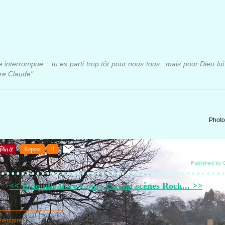
nterrompue... tu es parti trop tôt pour nous tous...mais pour Dieu lui 
Père Claude"
Photo
Repost
0
Published by 
<< Bidouille libre
Court Circuit scènes Rock... >>
mentaire