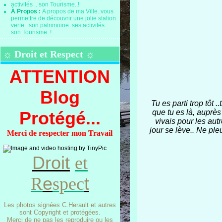
À Propos :
A propos de ma Ville..vous
permettre de découvrir une jolie station
verte...son patrimoine..ses activités ..
son Tourisme..!
☼ Droit et Respect ☼
ATTENTION
Blog
Tu es parti trop tôt 
Protégé...
que tu es là, auprès
vivais pour les autr
jour se lève.. Ne ple
Merci de respecter mon Travail
Droit
et
e
t
R
spec
Les photos signées C.Herault et autres
sont Copyright et protégées.
Merci de ne pas les reproduire ou les