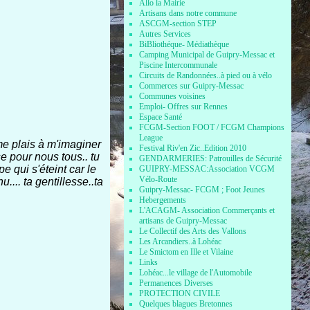
Allo la Mairie
Artisans dans notre commune
ASCGM-section STEP
Autres Services
BiBliothéque- Médiathèque
Camping Municipal de Guipry-Messac et
Piscine Intercommunale
Circuits de Randonnées..à pied ou à vélo
Commerces sur Guipry-Messac
Communes voisines
Emploi- Offres sur Rennes
Espace Santé
FCGM-Section FOOT / FCGM Champions
League
e me plais à m'imaginer
Festival Riv'en Zic..Edition 2010
e pour nous tous.. tu
GENDARMERIES: Patrouilles de Sécurité
e qui s'éteint car le
GUIPRY-MESSAC:Association VCGM
Vélo-Route
.... ta gentillesse..ta
Guipry-Messac- FCGM ; Foot Jeunes
Hebergements
L'ACAGM- Association Commerçants et
artisans de Guipry-Messac
Le Collectif des Arts des Vallons
Les Arcandiers..à Lohéac
Le Smictom en Ille et Vilaine
Links
Lohéac...le village de l'Automobile
Permanences Diverses
PROTECTION CIVILE
Quelques blagues Bretonnes