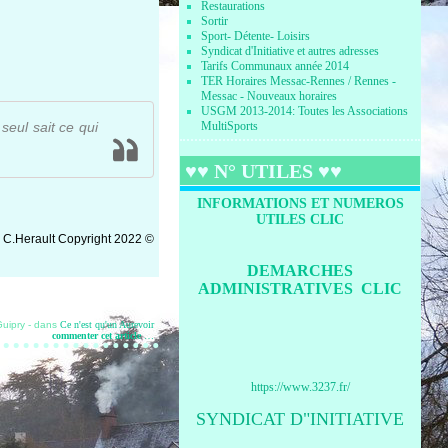
Restaurations
Sortir
Sport- Détente- Loisirs
Syndicat d'Initiative et autres adresses
Tarifs Communaux année 2014
TER Horaires Messac-Rennes / Rennes -
Messac - Nouveaux horaires
USGM 2013-2014: Toutes les Associations
seul sait ce qui
MultiSports
♥♥ N° UTILES ♥♥
INFORMATIONS ET NUMEROS
UTILES CLIC
 C.Herault
Copyright 2022
©
DEMARCHES
ADMINISTRATIVES CLIC
Guipry
-
dans
Ce n'est qu'un Aurevoir
commenter cet article
…
https://www.3237.fr/
SYNDICAT D"INITIATIVE