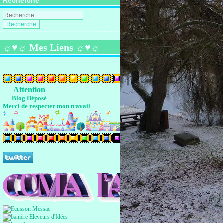
Recherche
☼♥☼ Mes Liens ☼♥☼
Attention
Blog Déposé
Merci de respecter mon travail