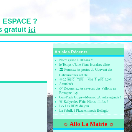
 ESPACE ?
s gratuit
ici
s des Vallons
Articles Récents
Notre église à 100 ans !!
le Temps d'Une Fleur Horaires d'Eté
🏛️ Poussez les portes du Couvent des
Calvairiennes cet été !
🌞🥵 🇦 🇨 🇹 🇺 - 🇲 é 🇹 é 🇴 🥵🌞
Actualités
🌿 Découvrez les saveurs des Vallons en
Bretagne ! 🌿
Gui-Pride Guipry-Messac ; A votre agenda !
🚨 Rallye des P’tits Héros ; Infos !
Le- Les RDV du jour
La Fabrik à Pizza en mode Bellagio
☼ Allo La Mairie ☼