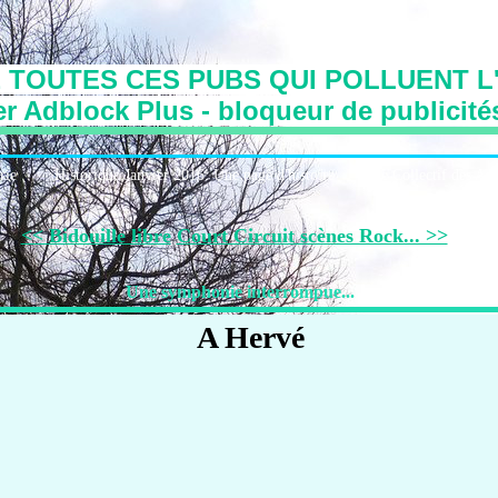
 TOUTES CES PUBS QUI POLLUENT L'
r Adblock Plus - bloqueur de publicité
irie
Historique:Janvier 2016: Une page d'histoire
Le Collectif des Art
<< Bidouille libre
Court Circuit scènes Rock... >>
Une symphonie interrompue...
A Hervé