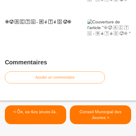
🌞🥵 🇦 🇨 🇹 🇺 - 🇲 é 🇹 é 🇴 🥵🌞
Commentaires
Ajouter un commentaire
< Ỗя, єи ¢єѕ נσυяѕ-ℓà..
Conseil Municipal des
Jeunes >