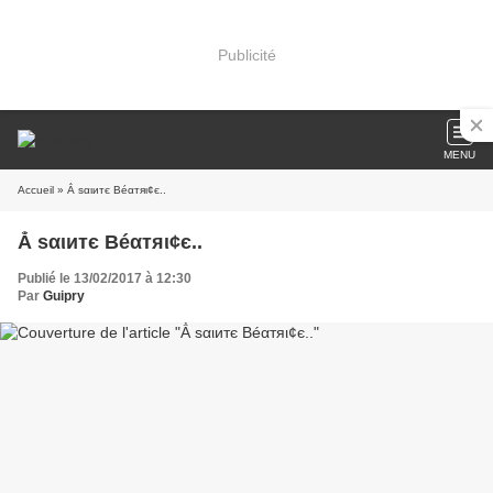
Publicité
MENU
Accueil
» Ẳ ѕαιитє Béαтяι¢є..
Ẳ ѕαιитє Béαтяι¢є..
Publié le 13/02/2017 à 12:30
Par
Guipry