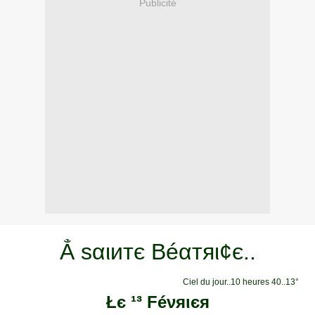
Publicité
Ẳ ѕαιитє Béαтяι¢є..
Ciel du jour..10 heures 40..13°
Łє ¹³ Féνяιєя