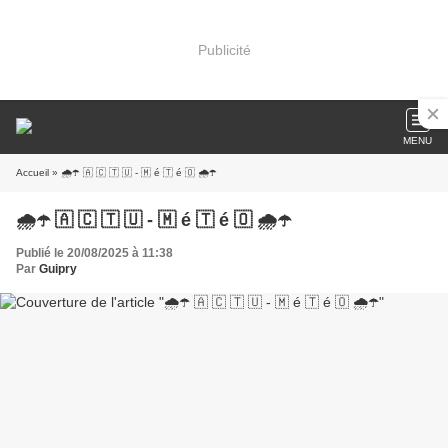
Publicité
MENU
Accueil
» 🌧️☂️ 🇦 🇨 🇹 🇺 - 🇲 é 🇹 é 🇴 🌧️☂️
🌧️☂️ 🇦 🇨 🇹 🇺 - 🇲 é 🇹 é 🇴 🌧️☂️
Publié le 20/08/2025 à 11:38
Par
Guipry