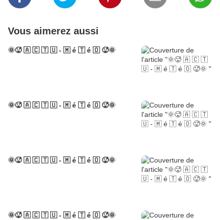
Vous aimerez aussi
🌞🥵 🇦 🇨 🇹 🇺 - 🇲 é 🇹 é 🇴 🥵🌞
🌞🥵 🇦 🇨 🇹 🇺 - 🇲 é 🇹 é 🇴 🥵🌞
🌞🥵 🇦 🇨 🇹 🇺 - 🇲 é 🇹 é 🇴 🥵🌞
🌞🥵 🇦 🇨 🇹 🇺 - 🇲 é 🇹 é 🇴 🥵🌞