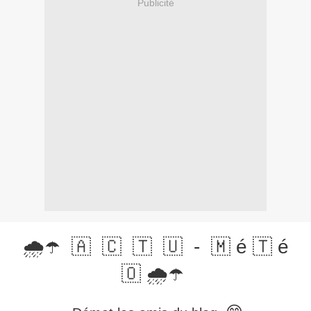
Publicité
🌧️☂️ 🇦 🇨 🇹 🇺 - 🇲 é 🇹 é
🇴 🌧️☂️