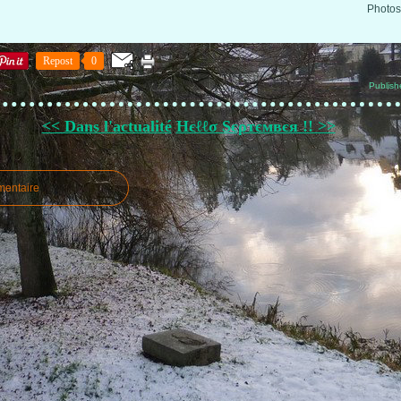
Photos
Repost
0
Publish
<< Dans l'actualité
Нєℓℓσ Sєρтємвєя !! >>
mentaire