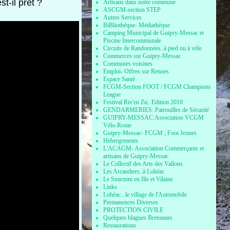
t-il prêt ?
Artisans dans notre commune
ASCGM-section STEP
Autres Services
BiBliothéque- Médiathèque
Camping Municipal de Guipry-Messac et
Piscine Intercommunale
Circuits de Randonnées..à pied ou à vélo
Commerces sur Guipry-Messac
Communes voisines
Emploi- Offres sur Rennes
Espace Santé
FCGM-Section FOOT / FCGM Champions
League
Festival Riv'en Zic..Edition 2010
GENDARMERIES: Patrouilles de Sécurité
GUIPRY-MESSAC:Association VCGM
Vélo-Route
Guipry-Messac- FCGM ; Foot Jeunes
Hebergements
L'ACAGM- Association Commerçants et
artisans de Guipry-Messac
Le Collectif des Arts des Vallons
Les Arcandiers..à Lohéac
Le Smictom en Ille et Vilaine
Links
Lohéac...le village de l'Automobile
Permanences Diverses
PROTECTION CIVILE
Quelques blagues Bretonnes
Restaurations