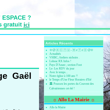
 ESPACE ?
s gratuit
ici
s des Vallons
Articles Récents
🌞🥵 🇦 🇨 🇹 🇺 - 🇲 é 🇹 é 🇴 🥵🌞
Actualités
VHBC; Ateliers nichoirs .
Loheac RX Infos !
Pays D'Anast ; section Foot
Le- Les RDV du jour
Avec le temps...
ège Gaël
Notre église à 100 ans !!
le Temps d'Une Fleur Horaires d'Eté
🏛️ Poussez les portes du Couvent des
Calvairiennes cet été !
☼ Allo La Mairie ☼
Allo la Mairie