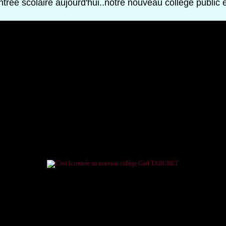
entrée scolaire aujourd'hui..notre nouveau collège public es