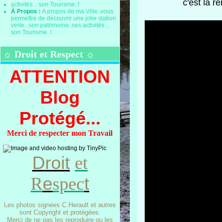
c'est la r
À Propos :
A propos de ma Ville..vous
permettre de découvrir une jolie station
verte...son patrimoine..ses activités ..
son Tourisme..!
☼ Droit et Respect ☼
ATTENTION
Blog
Protégé...
Merci de respecter mon Travail
Droit
et
e
t
R
spec
Les photos signées C.Herault et autres
sont Copyright et protégées.
Merci de ne pas les reproduire ou les