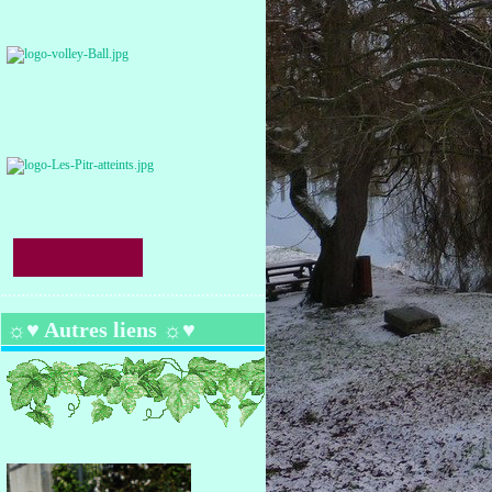
☼♥ Autres liens ☼♥