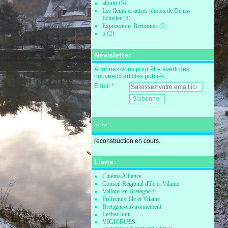
album
(5)
Les fleurs et autres photos de Denis-
Eclusier
(4)
Expressions Bretonnes
(3)
p
(2)
Newsletter
Abonnez-vous pour être averti des
nouveaux articles publiés.
Email
~ ~
reconstruction en cours..
Liens
Cinéma Alliance
Conseil Régional d'Ile et Vilaine
Vallons en Bretagne.fr
Préfecture Ille et Vilaine
Bretagne-environnement
Lechat-lutin
VIGICRUES