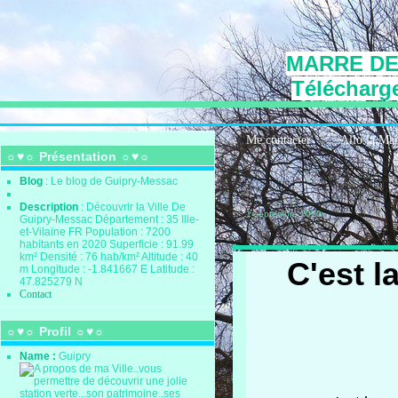
MARRE DE
Télécharge
Me contacter
Allo la Ma
☼♥☼ Présentation ☼♥☼
Blog
: Le blog de Guipry-Messac
Description
: Découvrir la Ville De
1 septembre 2020
Guipry-Messac Département : 35 Ille-
et-Vilaine FR Population : 7200
habitants en 2020 Superficie : 91.99
km² Densité : 76 hab/km² Altitude : 40
C'est l
m Longitude : -1.841667 E Latitude :
47.825279 N
Contact
☼♥☼ Profil ☼♥☼
Name :
Guipry