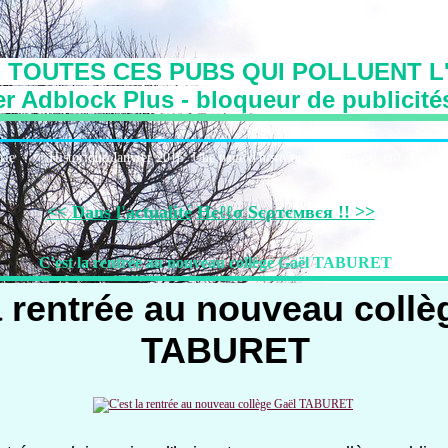
 TOUTES CES PUBS QUI POLLUENT L'
r Adblock Plus - bloqueur de publicité
irie
Historique:Janvier 2016: Une page d'histoire
Le Collectif des Art
<< Dans l'actualité
Нєℓℓσ Sєρтємвєя !! >>
C'est la rentrée au nouveau collège Gaël TABURET
a rentrée au nouveau coll
TABURET