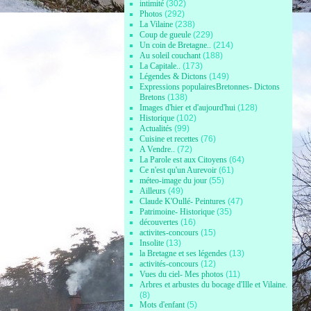
intimité
(302)
Photos
(292)
La Vilaine
(238)
Coup de gueule
(229)
Un coin de Bretagne..
(214)
Au soleil couchant
(188)
La Capitale..
(173)
Légendes & Dictons
(149)
Expressions populairesBretonnes- Dictons
Bretons
(138)
Images d'hier et d'aujourd'hui
(128)
Historique
(102)
Actualités
(99)
Cuisine et recettes
(76)
A Vendre..
(72)
La Parole est aux Citoyens
(64)
Ce n'est qu'un Aurevoir
(61)
méteo-image du jour
(55)
Ailleurs
(49)
Claude K'Oullé- Peintures
(47)
Patrimoine- Historique
(35)
découvertes
(16)
activites-concours
(15)
Insolite
(13)
la Bretagne et ses légendes
(13)
activités-concours
(12)
Vues du ciel- Mes photos
(11)
Arbres et arbustes du bocage d'Ille et Vilaine.
(8)
Mots d'enfant
(5)