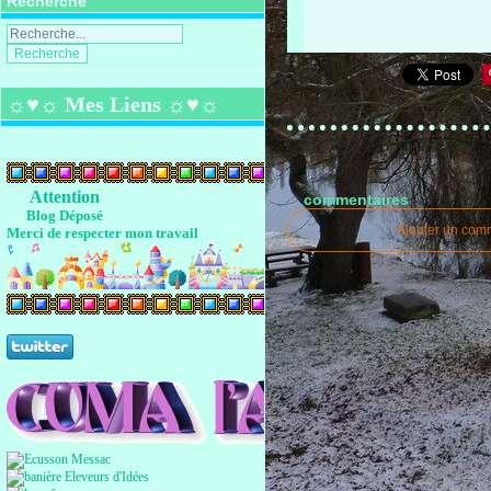
Recherche
☼♥☼ Mes Liens ☼♥☼
Attention
commentaires
Blog Déposé
Ajouter un com
Merci de respecter mon travail