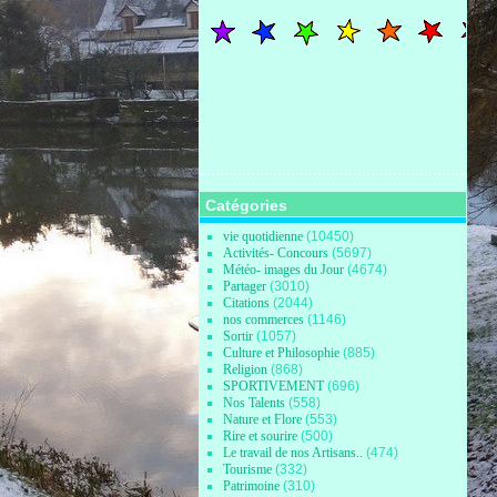
Catégories
vie quotidienne
(10450)
Activités- Concours
(5697)
Météo- images du Jour
(4674)
Partager
(3010)
Citations
(2044)
nos commerces
(1146)
Sortir
(1057)
Culture et Philosophie
(885)
Religion
(868)
SPORTIVEMENT
(696)
Nos Talents
(558)
Nature et Flore
(553)
Rire et sourire
(500)
Le travail de nos Artisans..
(474)
Tourisme
(332)
Patrimoine
(310)