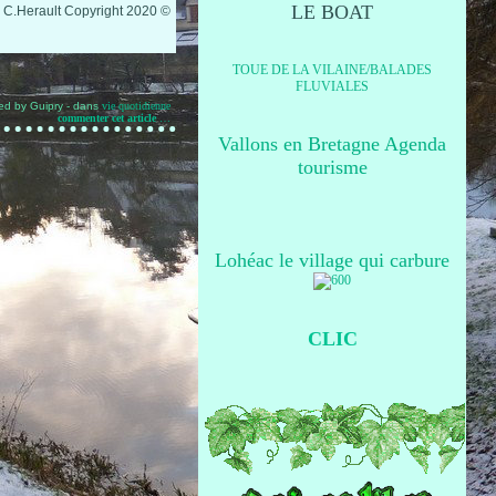
LE BOAT
 C.Herault
Copyright 2020
©
TOUE DE LA VILAINE/BALADES
FLUVIALES
ed by Guipry
-
dans
vie quotidienne
commenter cet article
…
Vallons en Bretagne Agenda
tourisme
Lohéac le village qui carbure
CLIC