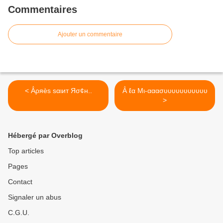
Commentaires
Ajouter un commentaire
< Ẳρяèѕ ѕαιит Яσ¢н..
Ẳ ℓα Mι-ααασυυυυυυυυυυυ
>
Hébergé par Overblog
Top articles
Pages
Contact
Signaler un abus
C.G.U.